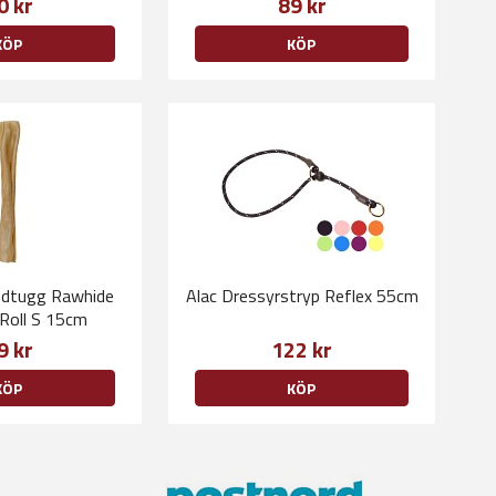
0 kr
89 kr
KÖP
KÖP
dtugg Rawhide
Alac Dressyrstryp Reflex 55cm
 Roll S 15cm
9 kr
122 kr
KÖP
KÖP