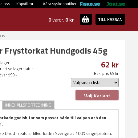
ta oss
Köpvillkor
Våra syskonbutiker
0
varor,
0 kr
TILL KASSAN
ans
 Frysttorkat Hundgodis 45g
62 kr
 lager
ör att se lagerstatus
Rek. pris 69 kr
 över 599:-
Välj Variant
INNEHÅLLSFÖRTECKNING
torkade godisbitar som passar både till valpen och den
n.
 Dried Treats är tillverkade i Sverige av 100% singelprotein.