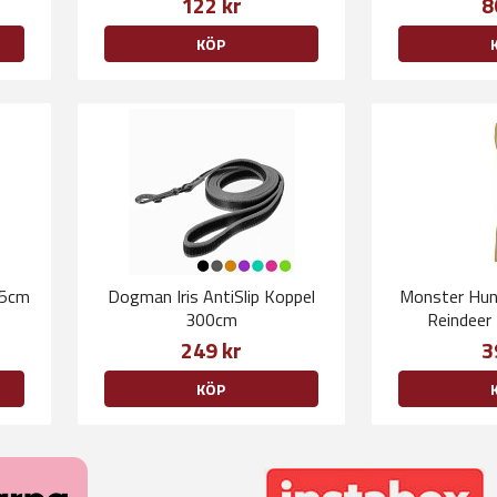
122 kr
8
KÖP
15cm
Dogman Iris AntiSlip Koppel
Monster Hun
300cm
Reindeer
249 kr
3
KÖP