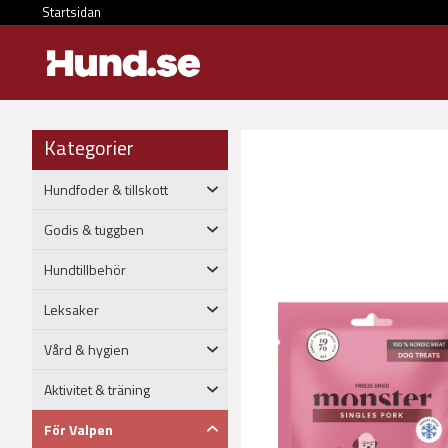
Startsidan
Kategorier
Hundfoder & tillskott
Godis & tuggben
Hundtillbehör
Leksaker
Vård & hygien
Aktivitet & träning
För Valpen