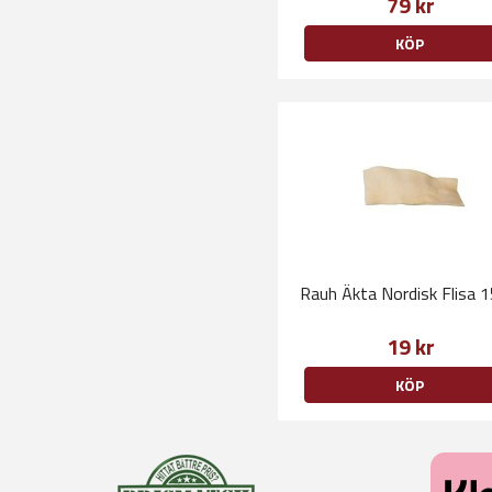
79 kr
KÖP
Rauh Äkta Nordisk Flisa 
19 kr
KÖP