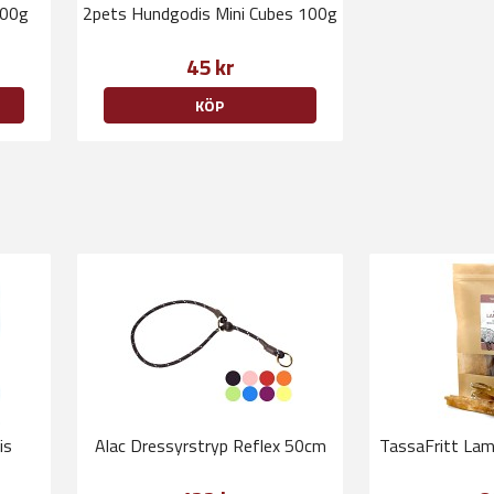
100g
2pets Hundgodis Mini Cubes 100g
45 kr
KÖP
is
Alac Dressyrstryp Reflex 50cm
TassaFritt La