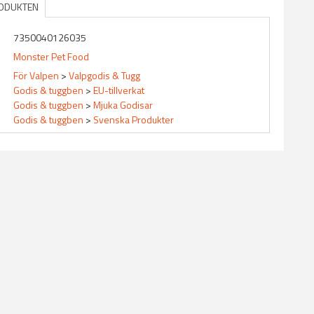
RODUKTEN
7350040126035
Monster Pet Food
För Valpen
>
Valpgodis & Tugg
Godis & tuggben
>
EU-tillverkat
Godis & tuggben
>
Mjuka Godisar
Godis & tuggben
>
Svenska Produkter