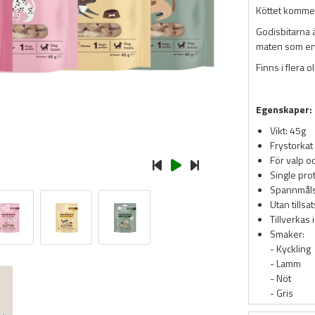
Köttet kommer 
Godisbitarna ä
maten som en 
Finns i flera 
Egenskaper:
Vikt: 45g
Frystorkat
För valp o
Single pro
Spannmålsf
Utan tillsa
Tillverkas 
Smaker:
- Kyckling
- Lamm
- Nöt
- Gris