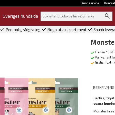
Kundservice
Kontak
Sveriges hundsida
Personlig rådgivning
Noga utvalt sortiment
Snabb lever
Monster
Fler än 10 st i
Välj variant f
Gratis frakt -
BESKRIVNING
Läckra, frys
vuxna hunde
Monster Freeze