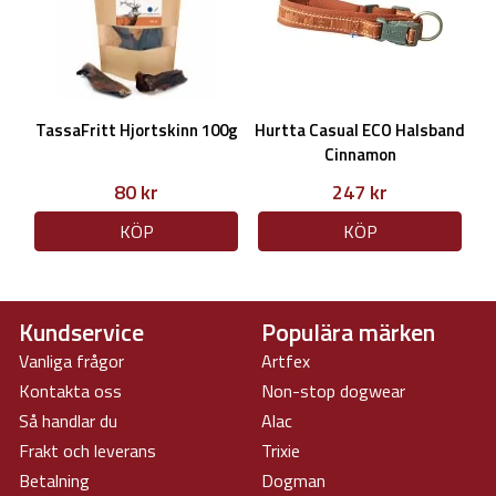
TassaFritt Hjortskinn 100g
Hurtta Casual ECO Halsband
Cinnamon
80 kr
247 kr
KÖP
KÖP
Kundservice
Populära märken
Vanliga frågor
Artfex
Kontakta oss
Non-stop dogwear
Så handlar du
Alac
Frakt och leverans
Trixie
Betalning
Dogman