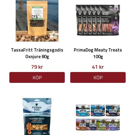
TassaFritt Träningsgodis
PrimaDog Meaty Treats
Oxnjure 80g
100g
79 kr
41 kr
KÖP
KÖP