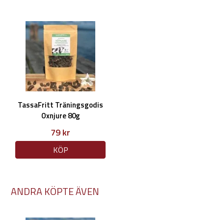
TassaFritt Träningsgodis
Oxnjure 80g
79 kr
KÖP
ANDRA KÖPTE ÄVEN