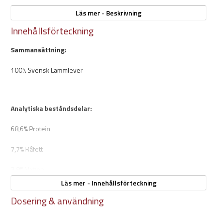
Läs mer - Beskrivning
Innehållsförteckning
Egenskaper:
Storlek: 80g
Sammansättning:
Naturligt
Inga tillsatser
100% Svensk Lammlever
Hög proteinhalt
Låg fetthalt
100% Svensk lammlever
Analytiska beståndsdelar:
Tillverkad i Sverige
Skonsamt för känsliga magar
68,6% Protein
Registrerad hos Jordbruksverket
7,7% Råfett
3,8% Vatten
Läs mer - Innehållsförteckning
4,8% Råaska (Mineraler)
Dosering & användning