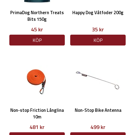
PrimaDog Northern Treats
Happy Dog Våtfoder 200g
Bits 150g
45 kr
35 kr
KÖP
KÖP
Non-stop Friction Långlina
Non-Stop Bike Antenna
10m
481 kr
499 kr