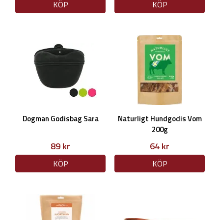
KÖP
KÖP
Dogman Godisbag Sara
Naturligt Hundgodis Vom
200g
89 kr
64 kr
KÖP
KÖP