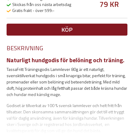
79 KR
Skickas från oss nästa arbetsdag
Gratis frakt - över 599:-
KÖP
BESKRIVNING
Naturligt hundgodis för belöning och träning.
TassaFritt Träningsgodis Lammlever 80g är ett naturligt,
svensktillverkat hundgodis i små knapriga bitar, perfekt för träning,
promenader eller som belöning vid beteendeträning. Med mild
doft, hög proteinhalt och låg fetthalt passar det både kräsna hundar
och hundar med känslig mage.
Godiset är tillverkat av 100 % svensk lammlever och helt fritt från
tillsatser. Den skonsamma sammansättningen gör det till ett tryggt
val för daglig användning, även för känsliga hundar. Tillverkningen
sker i Sverige och är registrerad hos Jordbruksverket, en
kvalitetsgaranti för dig som vill ge din hund det bästa.