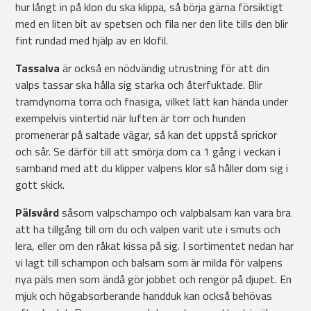
hur långt in på klon du ska klippa, så börja gärna försiktigt
med en liten bit av spetsen och fila ner den lite tills den blir
fint rundad med hjälp av en klofil.
Tassalva
är också en nödvändig utrustning för att din
valps tassar ska hålla sig starka och återfuktade. Blir
tramdynorna torra och fnasiga, vilket lätt kan hända under
exempelvis vintertid när luften är torr och hunden
promenerar på saltade vägar, så kan det uppstå sprickor
och sår. Se därför till att smörja dom ca 1 gång i veckan i
samband med att du klipper valpens klor så håller dom sig i
gott skick.
Pälsvård
såsom valpschampo och valpbalsam kan vara bra
att ha tillgång till om du och valpen varit ute i smuts och
lera, eller om den råkat kissa på sig. I sortimentet nedan har
vi lagt till schampon och balsam som är milda för valpens
nya päls men som ändå gör jobbet och rengör på djupet. En
mjuk och högabsorberande handduk kan också behövas