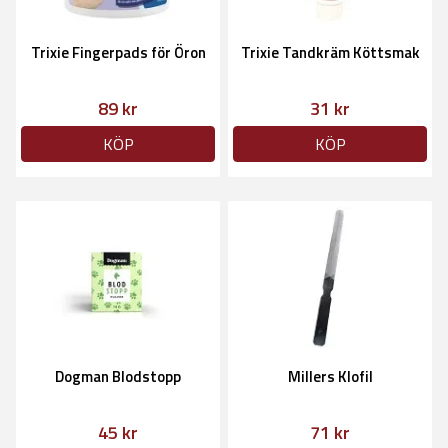
Trixie Fingerpads för Öron
Trixie Tandkräm Köttsmak
89 kr
31 kr
KÖP
KÖP
Dogman Blodstopp
Millers Klofil
45 kr
71 kr