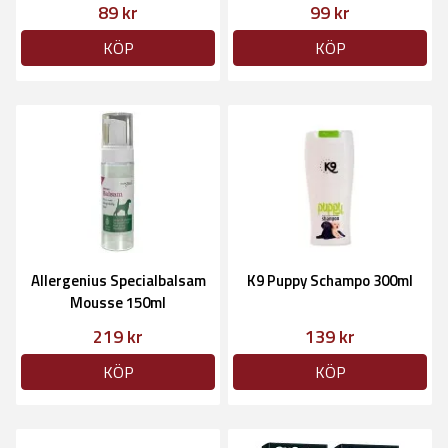
89 kr
99 kr
KÖP
KÖP
Allergenius Specialbalsam
K9 Puppy Schampo 300ml
Mousse 150ml
219 kr
139 kr
KÖP
KÖP