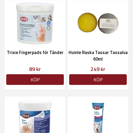
Trixie Fingerpads för Tänder
Humle Raska Tassar Tassalva
60ml
89 kr
249 kr
KÖP
KÖP