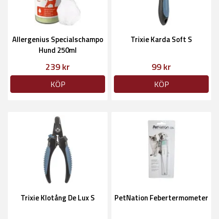
Allergenius Specialschampo
Trixie Karda Soft S
Hund 250ml
239 kr
99 kr
KÖP
KÖP
Trixie Klotång De Lux S
PetNation Febertermometer