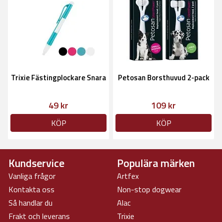
Trixie Fästingplockare Snara
Petosan Borsthuvud 2-pack
49 kr
109 kr
KÖP
KÖP
Kundservice
Populära märken
Vanliga frågor
Artfex
Kontakta oss
Non-stop dogwear
Så handlar du
Alac
Frakt och leverans
Trixie