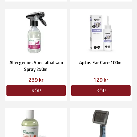
Allergenius Specialbalsam
Aptus Ear Care 100ml
Spray 250ml
239 kr
129 kr
KÖP
KÖP