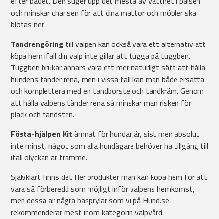
efter badet. Den suger upp det mesta av vattnet i pälsen
och minskar chansen för att dina mattor och möbler ska
blötas ner.
T
andrengöring
till valpen kan också vara ett alternativ att
köpa hem ifall din valp inte gillar att tugga på tuggben.
Tuggben brukar annars vara ett mer naturligt sätt att hålla
hundens tänder rena, men i vissa fall kan man både ersätta
och komplettera med en tandborste och tandkräm. Genom
att hålla valpens tänder rena så minskar man risken för
plack och tandsten.
Fösta-hjälpen Kit
ämnat för hundar
är, sist men absolut
inte minst, något som alla hundägare behöver ha tillgång till
ifall olyckan är framme.
Självklart finns det fler produkter man kan köpa hem för att
vara så förberedd som möjligt inför valpens hemkomst,
men dessa är några basprylar som vi på Hund.se
rekommenderar mest inom kategorin valpvård.