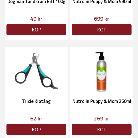
Dogman Tandkräm Biff 100g
Nutrolin Puppy & Mom 990ml
49 kr
699 kr
KÖP
KÖP
Trixie Klotång
Nutrolin Puppy & Mom 260ml
62 kr
269 kr
KÖP
KÖP