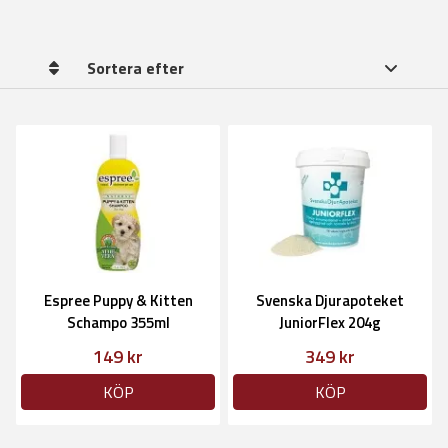
Sortera efter
Espree Puppy & Kitten
Svenska Djurapoteket
Schampo 355ml
JuniorFlex 204g
149 kr
349 kr
KÖP
KÖP