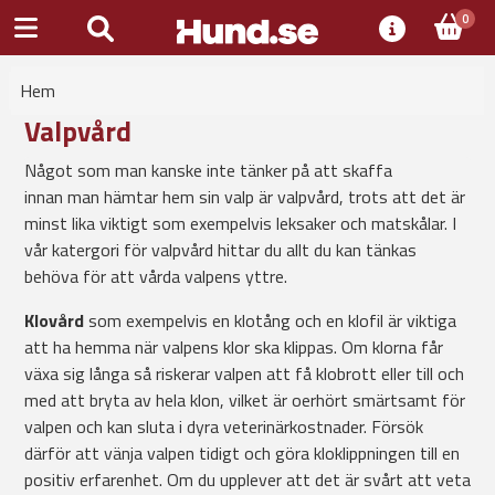
0
Hem
Valpvård
Något som man kanske inte tänker på att skaffa
innan man hämtar hem sin valp är valpvård, trots att det är
minst lika viktigt som exempelvis leksaker och matskålar. I
vår katergori för valpvård hittar du allt du kan tänkas
behöva för att vårda valpens yttre.
Klovård
som exempelvis en klotång och en klofil är viktiga
att ha hemma när valpens klor ska klippas. Om klorna får
växa sig långa så riskerar valpen att få klobrott eller till och
med att bryta av hela klon, vilket är oerhört smärtsamt för
valpen och kan sluta i dyra veterinärkostnader. Försök
därför att vänja valpen tidigt och göra kloklippningen till en
positiv erfarenhet. Om du upplever att det är svårt att veta