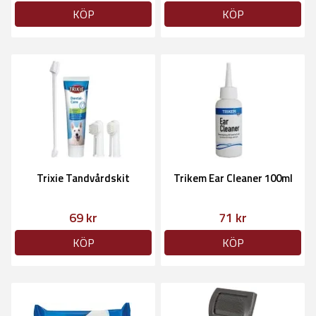
KÖP
KÖP
Trixie Tandvårdskit
Trikem Ear Cleaner 100ml
69 kr
71 kr
KÖP
KÖP