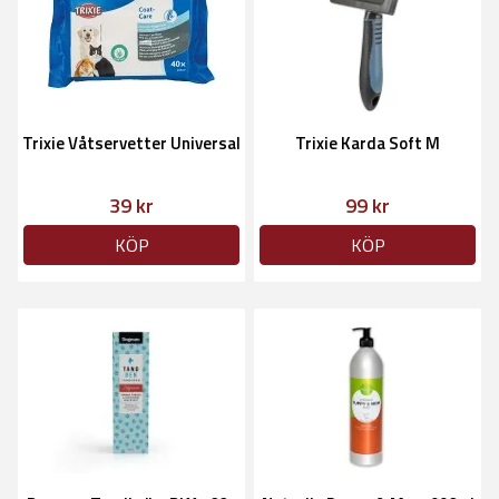
Trixie Våtservetter Universal
Trixie Karda Soft M
39 kr
99 kr
KÖP
KÖP