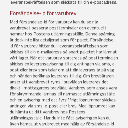
leveransbekräftelsen som skickats till din e-postadress.
Försändelse-id för varubrev
Med försändelse-id för varubrev kan du se när
varubrevet passerar postterminaler och eventuellt
hamnar hos Postens utlämningsställe. Denna spårning
är dock inte lika detaljerad som för paket. Försändelse-
id för varubrev hittar du i leveransbekräftelsen som
skickas till din e-mailadress så snart paketet har lämnat
vårt lager. När ett varubrev sorterats på postterminalen
skickas en leveransavisering till dig antingen via sms, e-
post eller brev som talar om att din leverans är på väg
och när den beräknas levereras till dig. Om brevbäraren
anser att varubrevet ryms i brevlådan levereras det
direkt i mottagarens brevlåda. Varubrev som anses vara
för skrymmande lämnas till närmaste utlämningsställe
och en avisering med ett fyrsiffrigt löpnummer skickas
antingen via sms, e-post eller brev. Med löpnumret kan
du hämta ut ditt varubrev hos Postens
utlämningsställe. Har du inte fått aviseringen kan du
även hämta ut varubrevet med hjälp av försändelse-id