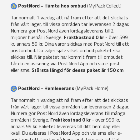
PostNord - Hämta hos ombud
(MyPack Collect)
Tar normalt 1 vardag att nå fram efter att det skickats
från vårt lager, till vissa områden tar leveransen 2 dagar.
Numera gör PostNord även lördagsleverans till 2
miljoner hushåll i Sverige.
Fraktkostnad 0 kr
- över 599
kr, annars 59 kr. Dina varor skickas med PostNord till ett
postombud. Du väljer själv vilket ombud paketet ska
skickas till. När paketet har kommit fram till ombudet
får du en avisering via PostNord App och via e-post
eller sms.
Största längd för dessa paket är 150 cm
PostNord - Hemleverans
(MyPack Home)
Tar normalt 1 vardag att nå fram efter att det skickats
från vårt lager, till vissa områden tar leveransen 2 dagar.
Numera gör PostNord även lördagsleverans till många
områden i Sverige.
Fraktkostnad 0 kr
- över 999 kr,
annars 99 kr. Paketet levereras till ditt hem dag eller
kväll. Du aviseras i PostNord App och via sms eller e-
post med ett förslag på leveransdatum och tid. Det