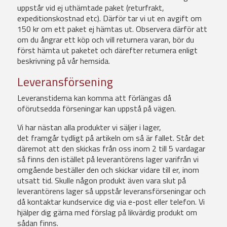
uppstår vid ej uthämtade paket (returfrakt,
expeditionskostnad etc). Därför tar vi ut en avgift om
150 kr om ett paket ej hämtas ut. Observera därför att
om du ångrar ett köp och vill returnera varan, bör du
först hämta ut paketet och därefter returnera enligt
beskrivning på vår hemsida.
Leveransförsening
Leveranstiderna kan komma att förlängas då
oförutsedda förseningar kan uppstå på vägen.
Vi har nästan alla produkter vi säljer i lager,
det framgår tydligt på artikeln om så är fallet. Står det
däremot att den skickas från oss inom 2 till 5 vardagar
så finns den istället på leverantörens lager varifrån vi
omgående beställer den och skickar vidare till er, inom
utsatt tid. Skulle någon produkt även vara slut på
leverantörens lager så uppstår leveransförseningar och
då kontaktar kundservice dig via e-post eller telefon. Vi
hjälper dig gärna med förslag på likvärdig produkt om
sådan finns.