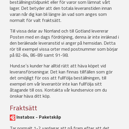
beställningstidpunkt eller för varor som lämnat vårt
lager. Det betyder att den totala leveranstiden innan
varan når dig kan bli längre än vad som anges som
normalt för valt fraktsätt.
Till vissa delar av Norrland och till Gotland levererar
Posten med en dags fördröjning, denna är inte inräknad i
den beräknade leveranstid vi anger på hemsidan. Detta
rör till exempel vissa orter med postnummer som börjar
på 82-84, 86-89 samt 91-98.
Hund.se´s kunder har alltid rätt att häva köpet vid
leveransförseningar. Det kan finnas tillfällen som gör
det omöjligt för oss att fullfölja beställningen, till
exempel om vår leverantör inte kan fullfölja sitt
åtagande till oss. Kontakta vår kundservice om du
önskar häva ditt köp.
Fraktsätt
Instabox - Paketskåp
Tar normalt 1-2 vardagar att nå fram efter att det