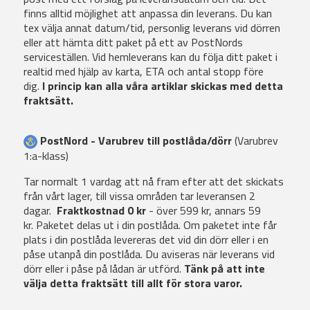
finns alltid möjlighet att anpassa din leverans. Du kan
tex välja annat datum/tid, personlig leverans vid dörren
eller att hämta ditt paket på ett av PostNords
serviceställen. Vid hemleverans kan du följa ditt paket i
realtid med hjälp av karta, ETA och antal stopp före
dig.
I princip kan alla våra artiklar skickas med detta
fraktsätt.
PostNord - Varubrev till postlåda/dörr
(Varubrev
1:a-klass)
Tar normalt 1 vardag att nå fram efter att det skickats
från vårt lager, till vissa områden tar leveransen 2
dagar.
Fraktkostnad 0 kr
- över 599 kr, annars 59
kr. Paketet delas ut i din postlåda. Om paketet inte får
plats i din postlåda levereras det vid din dörr eller i en
påse utanpå din postlåda. Du aviseras när leverans vid
dörr eller i påse på lådan är utförd.
Tänk på att inte
välja detta fraktsätt till allt för stora varor.