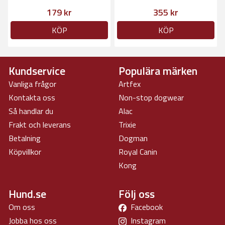
180cm
179 kr
355 kr
KÖP
KÖP
Kundservice
Populära märken
Vanliga frågor
Artfex
Kontakta oss
Non-stop dogwear
Så handlar du
Alac
Frakt och leverans
Trixie
Betalning
Dogman
Köpvillkor
Royal Canin
Kong
Hund.se
Följ oss
Om oss
Facebook
Jobba hos oss
Instagram