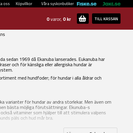
ta oss
Köpvillkor
Våra syskonbutiker
0
varor,
0 kr
TILL KASSAN
ans
ända sedan 1969 då Ekanuba lanserades. Eukanuba har
er och för känsliga eller allergiska hundar är
ystem.
rtiment med hundfoder; för hundar i alla åldrar och
ka varianter för hundar av andra storlekar. Men även om
valpen bästa möjliga förutsättningar. Ekunuba-s
 också vitaminer som hjälper till att stimulera valpens
hunds päls och hud mår bra.