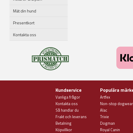
Mät din hund
Presentkort
Kontakta oss
Kundservice
Populära märk
Vanliga frågor
Artfex
Kontakta oss
Non-stop dogwear
Så handlar du
Alac
Frakt och leverans
Trixie
Betalning
Dogman
Köpvillkor
Royal Canin