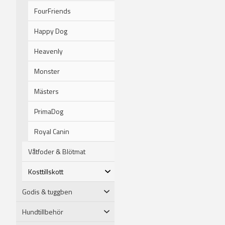
Eukanuba erbjuder hundfoder s
FourFriends
med olika problem; till exemp
arbetshundar och en mängd an
Happy Dog
behov.
Eukanuba Mature & Senior L
Heavenly
Givetvis har Eukanuba även h
Monster
en av de bästa köttsorterna 
motverkar övervikt genom förb
Mästers
PrimaDog
Royal Canin
Våtfoder & Blötmat
Kosttillskott
Godis & tuggben
Hundtillbehör