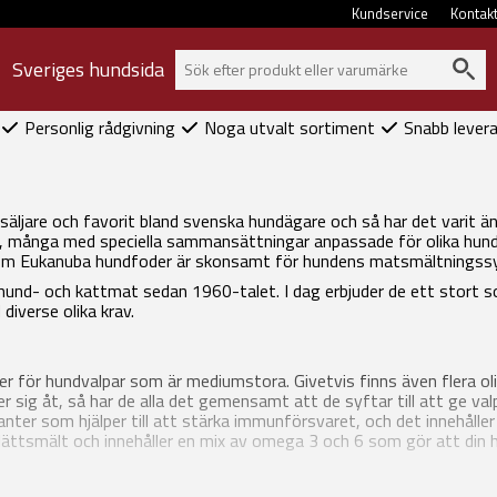
Kundservice
Kontak
Sveriges hundsida
Personlig rådgivning
Noga utvalt sortiment
Snabb lever
äljare och favorit bland svenska hundägare och så har det varit 
, många med speciella sammansättningar anpassade för olika hundras
rsom Eukanuba hundfoder är skonsamt för hundens matsmältningss
 hund- och kattmat sedan 1960-talet. I dag erbjuder de ett stort so
 diverse olika krav.
 för hundvalpar som är mediumstora. Givetvis finns även flera oli
ljer sig åt, så har de alla det gemensamt att de syftar till att ge 
anter som hjälper till att stärka immunförsvaret, och det innehåller
 lättsmält och innehåller en mix av omega 3 och 6 som gör att din 