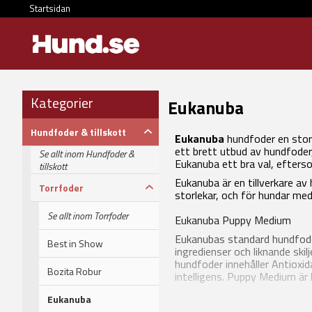
Startsidan
Kategorier
Eukanuba
Hundfoder & tillskott
Eukanuba
hundfoder en stors
ett brett utbud av hundfoder
Se allt inom Hundfoder &
Eukanuba ett bra val, efte
tillskott
Eukanuba är en tillverkare av
Torrfoder
storlekar, och för hundar med
Se allt inom Torrfoder
Eukanuba Puppy Medium
Eukanubas standard hundfoder
Best in Show
ingredienser och liknande ski
hundfoder innehåller Antioxid
Bozita Robur
intelligens. Puppy Medium är
Eukanuba
Eukanuba Vuxenfoder