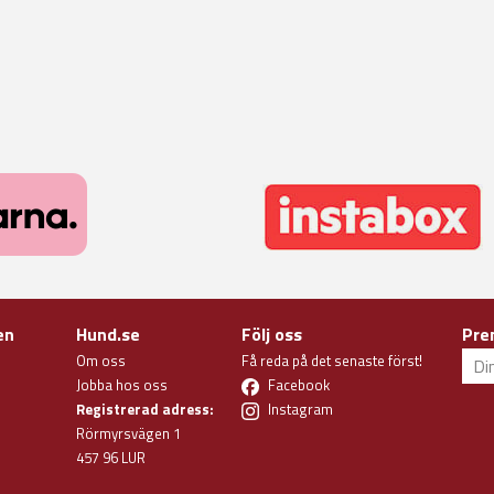
en
Hund.se
Följ oss
Pre
Om oss
Få reda på det senaste först!
Jobba hos oss
Facebook
Registrerad adress:
Instagram
Rörmyrsvägen 1
457 96 LUR