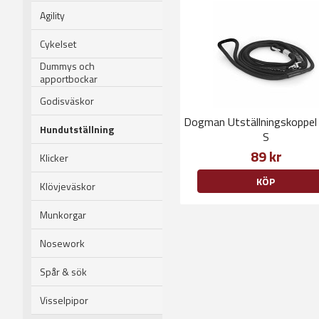
Agility
Cykelset
Dummys och
apportbockar
Godisväskor
Dogman Utställningskoppel
Hundutställning
S
89 kr
Klicker
KÖP
Klövjeväskor
Munkorgar
Nosework
Spår & sök
Visselpipor