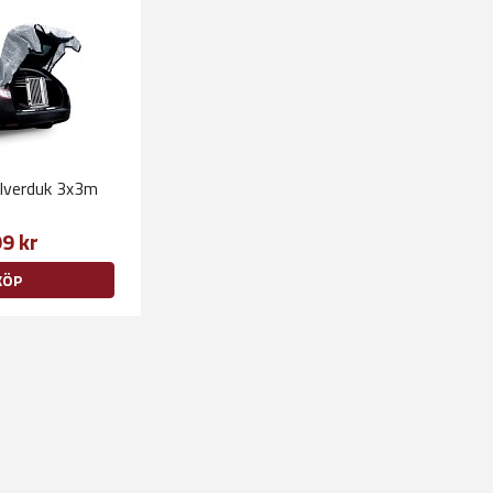
lverduk 3x3m
9 kr
KÖP