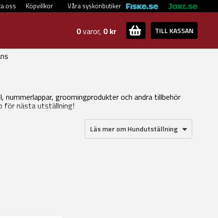
ta oss
Köpvillkor
Våra syskonbutiker
0
varor,
0 kr
TILL KASSAN
ans
el, nummerlappar, groomingprodukter och andra tillbehör
o för nästa utställning!
Läs mer om Hundutställning