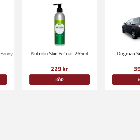
 Fanny
Nutrolin Skin & Coat 265ml
Dogman Si
229 kr
39
KÖP