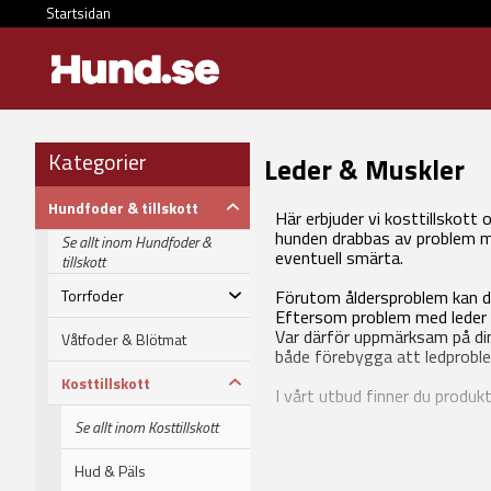
Startsidan
Kategorier
Leder & Muskler
Hundfoder & tillskott
Här erbjuder vi kosttillskott 
hunden drabbas av problem med
Se allt inom Hundfoder &
eventuell smärta.
tillskott
Torrfoder
Förutom åldersproblem kan de
Eftersom problem med leder o
Var därför uppmärksam på din 
Våtfoder & Blötmat
både förebygga att ledprobl
Kosttillskott
I vårt utbud finner du produk
Se allt inom Kosttillskott
Hud & Päls