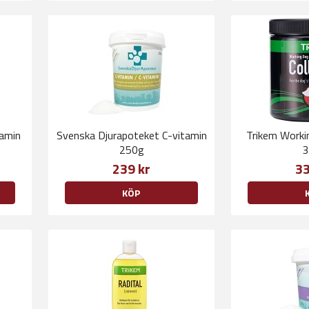
tamin
Svenska Djurapoteket C-vitamin
Trikem Worki
250g
3
239 kr
33
KÖP