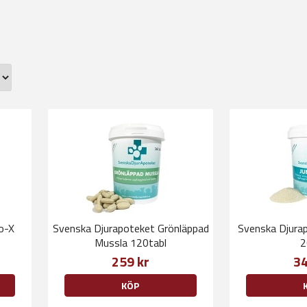
o-X
Svenska Djurapoteket Grönläppad
Svenska Djurap
Mussla 120tabl
2
259 kr
34
KÖP