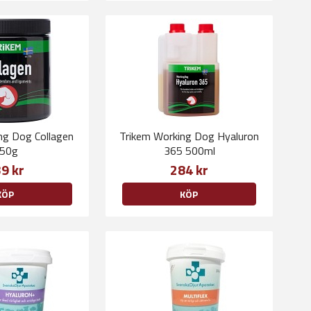
ng Dog Collagen
Trikem Working Dog Hyaluron
50g
365 500ml
9 kr
284 kr
KÖP
KÖP