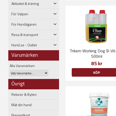
Aktivitet & träning
För Valpen
För Hundägaren
Resa & transport
Hund.se - Outlet
Trikem Working Dog B-Vi
Varumärken
500ml
85 kr
Alla Varumärken
KÖP
Övrigt
Returer & Byten
Mät din hund
Presentkort