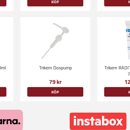
KÖP
0ml
Trikem Dospump
Trikem RADI
7
79 kr
12
KÖP