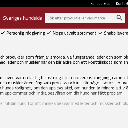
Kundservice
Kontak
Sveriges hundsida
Personlig rådgivning
Noga utvalt sortiment
Snabb lever
och produkter som främjar smorda, välfungerande leder och som bidrar
 leder och muskler när den blir äldre och ett kosttillskott som sm
t även vara felaktig belastning eller en överansträngning i arbete
ch muskler är en långsam process och inte är något som sker över
hunds rörlighet, om den upplevs stel, om hunden är mindre aktiv än
em uppkommer och lindra besvären om din hund har fått problem.
ter till din hund för att minska besvär med leder och muskler och ök