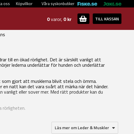
ta oss
Köpvillkor
Våra syskonbutiker
0
varor,
0 kr
TILL KASSAN
ans
 till en ökad rörlighet. Det är särskilt vanligt att
örjer lederna underlättar för hunden och underlättar
t som gjort att musklerna blivit stela och ömma.
 en natt kan det vara svårt att märka när det händer.
 vanligt eller sover mer. Med rätt produkter kan du
a rörligheten.
Läs mer om Leder & Muskler