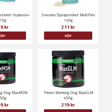
poteket Hyaluron+
Svenska Djurapoteket MultiFlex
10g
140g
9 kr
211 kr
KÖP
KÖP
ing Dog MaxMSM
Trikem Working Dog MaxGLM
50g
450g
9 kr
219 kr