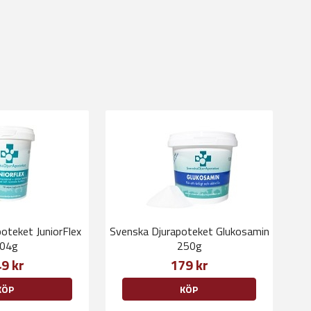
oteket JuniorFlex
Svenska Djurapoteket Glukosamin
04g
250g
9 kr
179 kr
KÖP
KÖP