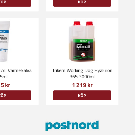
KÖP
KÖP
TAL VärmeSalva
Trikem Working Dog Hyaluron
5ml
365 3000ml
5 kr
1 219 kr
KÖP
KÖP