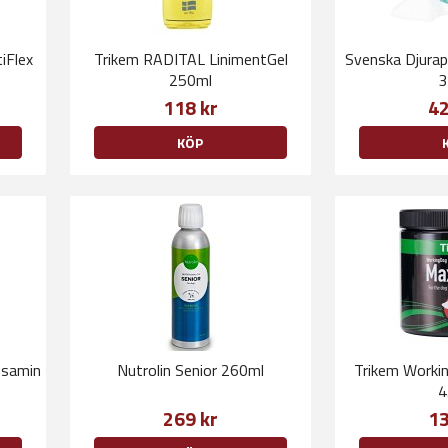
iFlex
Trikem RADITAL LinimentGel
Svenska Djura
250ml
3
118 kr
42
KÖP
osamin
Nutrolin Senior 260ml
Trikem Work
4
269 kr
13