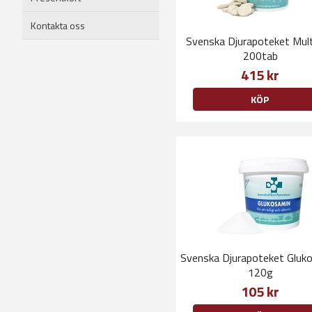
Kontakta oss
Svenska Djurapoteket Mult
200tab
415 kr
KÖP
Svenska Djurapoteket Gluk
120g
105 kr