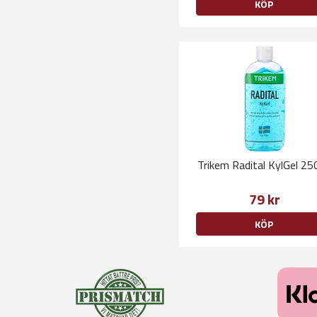
KÖP
Trikem Radital KylGel 25
79 kr
KÖP