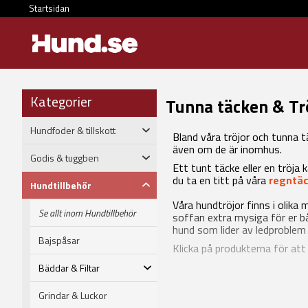
Startsidan
Kategorier
Tunna täcken & Tr
Hundfoder & tillskott
Bland våra tröjor och tunna t
även om de är inomhus.
Godis & tuggben
Ett tunt täcke eller en tröj
du ta en titt på våra
regntä
Hundtillbehör
Våra hundtröjor finns i olika
Se allt inom Hundtillbehör
soffan extra mysiga för er båd
hund som lider av ledproblem
Bajspåsar
Klicka på produkterna för att
Bäddar & Filtar
Grindar & Luckor