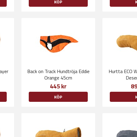
KÖP
ayer
Back on Track Hundtröja Eddie
Hurtta ECO W
Orange 45cm
Dese
445 kr
89
KÖP