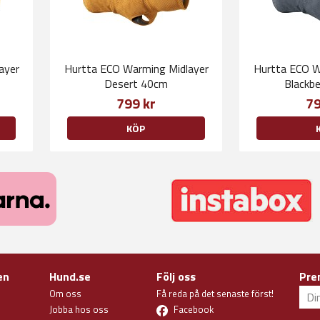
ayer
Hurtta ECO Warming Midlayer
Hurtta ECO W
Desert 40cm
Blackb
799 kr
79
KÖP
en
Hund.se
Följ oss
Pre
Om oss
Få reda på det senaste först!
Jobba hos oss
Facebook