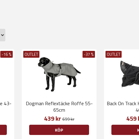
-16 %
OUTLET
-37 %
OUTLET
e 43-
Dogman Reflextäcke Roffe 55-
Back On Track
65cm
4
439 kr
459 
699 kr
KÖP