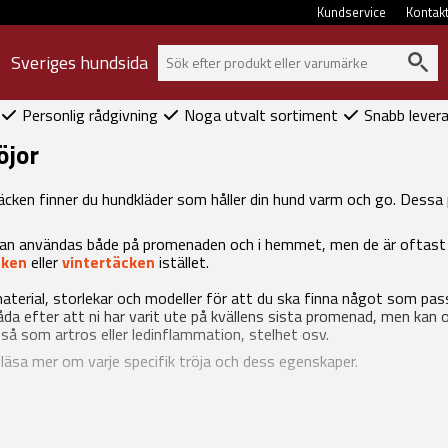
Kundservice
Kontak
Sveriges hundsida
Personlig rådgivning
Noga utvalt sortiment
Snabb lever
öjor
äcken finner du hundkläder som håller din hund varm och go. Dessa 
a kan användas både på promenaden och i hemmet, men de är oftast 
cken
eller
vintertäcken
istället.
 material, storlekar och modeller för att du ska finna något som pa
a efter att ni har varit ute på kvällens sista promenad, men kan ock
 så som artros eller ledinflammation, stelhet osv.
 läsa mer om varje specifik tröja och dess egenskaper.