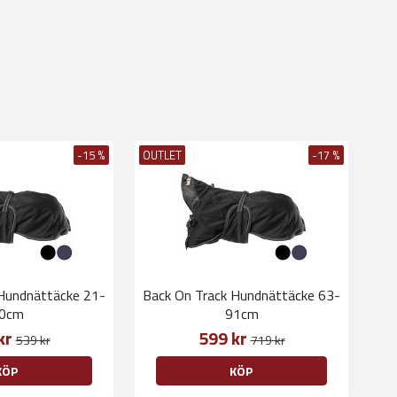
-15 %
OUTLET
-17 %
 Hundnättäcke 21-
Back On Track Hundnättäcke 63-
0cm
91cm
kr
599 kr
539 kr
719 kr
KÖP
KÖP