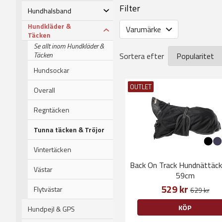
Filter
Hundhalsband
Hundkläder &
Varumärke
Täcken
Se allt inom Hundkläder &
Täcken
Sortera efter
Hundsockar
OUTLET
Overall
Regntäcken
Tunna täcken & Tröjor
Vintertäcken
Back On Track Hundnättäck
Västar
59cm
529 kr
Flytvästar
629 kr
KÖP
Hundpejl & GPS