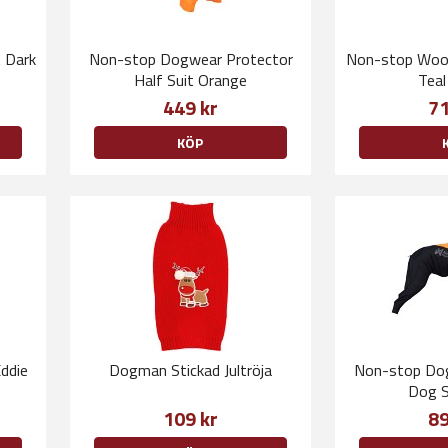
 Dark
Non-stop Dogwear Protector
Non-stop Wool
Half Suit Orange
Teal
449 kr
71
KÖP
ddie
Dogman Stickad Jultröja
Non-stop Dog
Dog S
109 kr
89