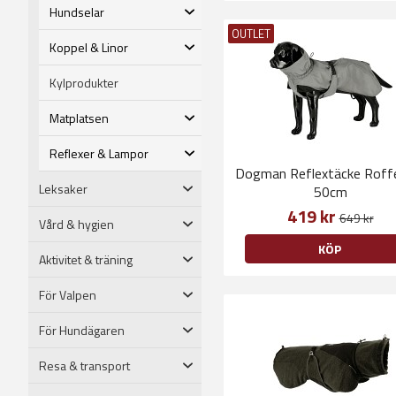
Hundselar
OUTLET
Koppel & Linor
Kylprodukter
Matplatsen
Reflexer & Lampor
Dogman Reflextäcke Roff
Leksaker
50cm
419 kr
649 kr
Vård & hygien
KÖP
Aktivitet & träning
För Valpen
För Hundägaren
Resa & transport