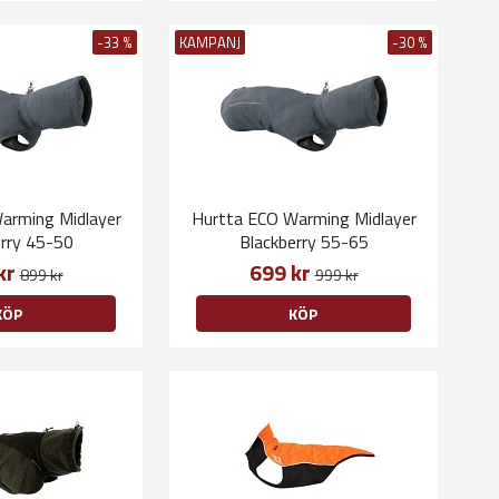
-33 %
KAMPANJ
-30 %
arming Midlayer
Hurtta ECO Warming Midlayer
erry 45-50
Blackberry 55-65
kr
699 kr
899 kr
999 kr
KÖP
KÖP