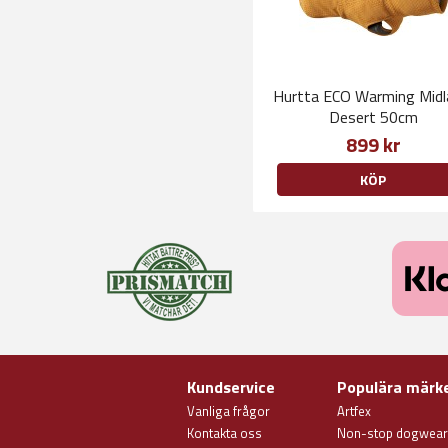
Hurtta ECO Warming Midl
Desert 50cm
899 kr
KÖP
Kundservice
Populära märk
Vanliga frågor
Artfex
Kontakta oss
Non-stop dogwear