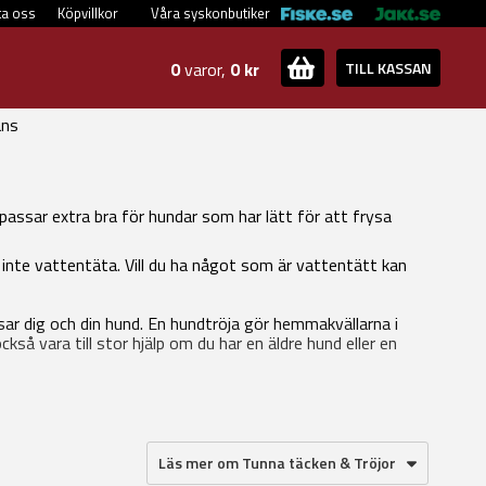
ta oss
Köpvillkor
Våra syskonbutiker
0
varor,
0 kr
TILL KASSAN
ans
passar extra bra för hundar som har lätt för att frysa
inte vattentäta. Vill du ha något som är vattentätt kan
ssar dig och din hund. En hundtröja gör hemmakvällarna i
så vara till stor hjälp om du har en äldre hund eller en
Läs mer om Tunna täcken & Tröjor