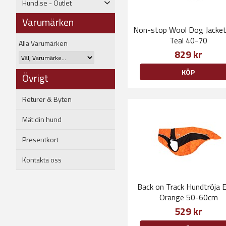
Hund.se - Outlet
Varumärken
Non-stop Wool Dog Jacket
Teal 40-70
Alla Varumärken
829 kr
KÖP
Övrigt
Returer & Byten
Mät din hund
Presentkort
Kontakta oss
Back on Track Hundtröja E
Orange 50-60cm
529 kr