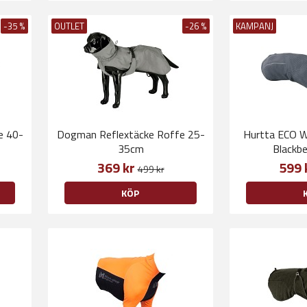
-35 %
OUTLET
-26 %
KAMPANJ
e 40-
Dogman Reflextäcke Roffe 25-
Hurtta ECO W
35cm
Blackb
369 kr
599 
499 kr
KÖP