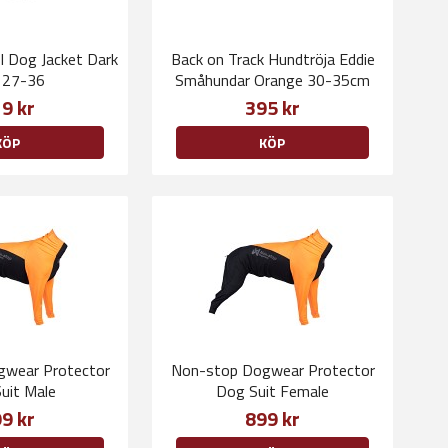
 Dog Jacket Dark
Back on Track Hundtröja Eddie
 27-36
Småhundar Orange 30-35cm
9 kr
395 kr
KÖP
KÖP
wear Protector
Non-stop Dogwear Protector
uit Male
Dog Suit Female
9 kr
899 kr