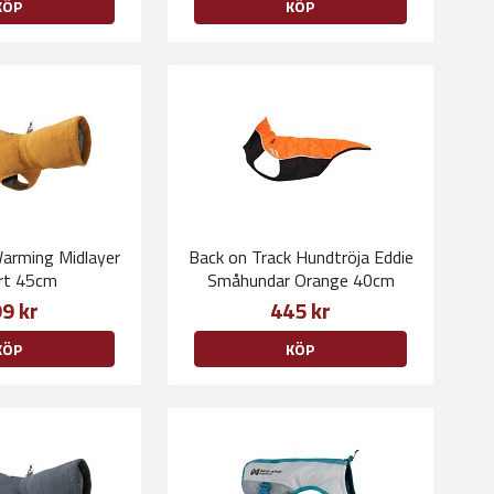
KÖP
KÖP
arming Midlayer
Back on Track Hundtröja Eddie
rt 45cm
Småhundar Orange 40cm
9 kr
445 kr
KÖP
KÖP