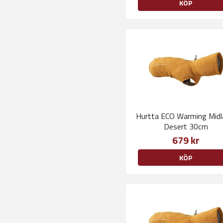
KÖP
Hurtta ECO Warming Midl
Desert 30cm
679 kr
KÖP