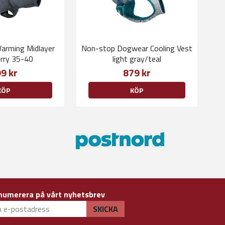
arming Midlayer
Non-stop Dogwear Cooling Vest
erry 35-40
light gray/teal
9 kr
879 kr
KÖP
KÖP
numerera på vårt nyhetsbrev
SKICKA