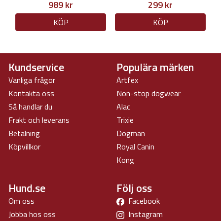
989 kr
299 kr
KÖP
KÖP
Kundservice
Populära märken
Vanliga frågor
Artfex
Kontakta oss
Non-stop dogwear
Så handlar du
Alac
Frakt och leverans
Trixie
Betalning
Dogman
Köpvillkor
Royal Canin
Kong
Hund.se
Följ oss
Om oss
Facebook
Jobba hos oss
Instagram