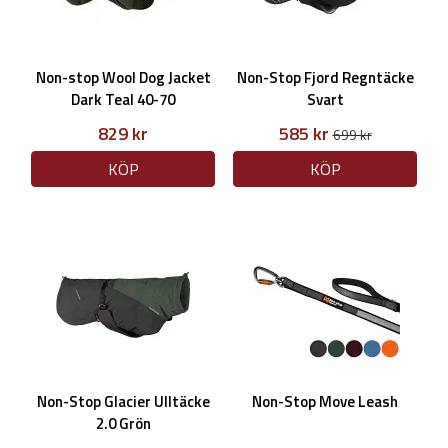
Non-stop Wool Dog Jacket
Non-Stop Fjord Regntäcke
Dark Teal 40-70
Svart
829 kr
585 kr
699 kr
KÖP
KÖP
Non-Stop Glacier Ulltäcke
Non-Stop Move Leash
2.0 Grön