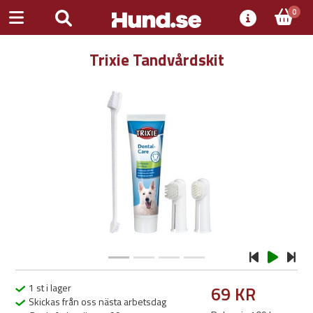
0
Trixie Tandvårdskit
Previous
Next
1 st i lager
69 KR
Skickas från oss nästa arbetsdag