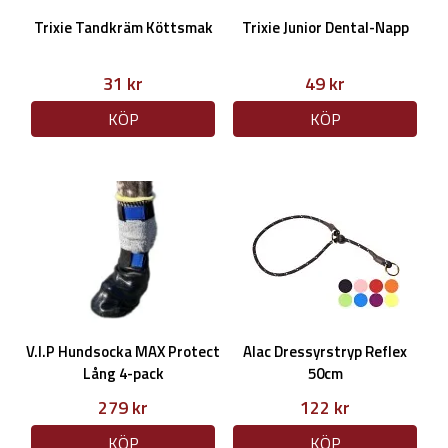
Trixie Tandkräm Köttsmak
Trixie Junior Dental-Napp
31 kr
49 kr
KÖP
KÖP
V.I.P Hundsocka MAX Protect
Alac Dressyrstryp Reflex
Lång 4-pack
50cm
279 kr
122 kr
KÖP
KÖP