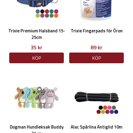
Trixie Premium Halsband 15-
Trixie Fingerpads för Öron
25cm
35 kr
89 kr
KÖP
KÖP
Dogman Hundleksak Buddy
Alac Spårlina Antiglid 10m