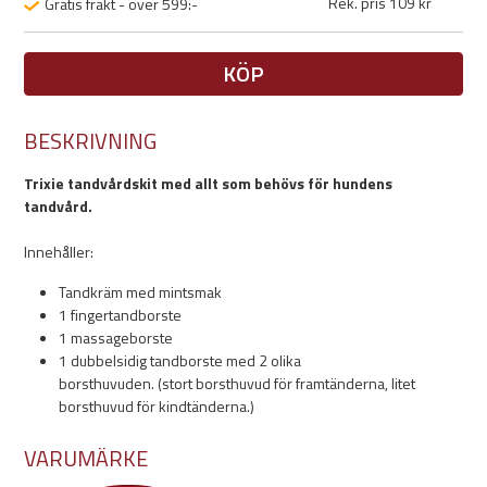
Rek. pris 109 kr
Gratis frakt - över 599:-
KÖP
BESKRIVNING
Trixie tandvårdskit med allt som behövs för hundens
tandvård.
Innehåller:
Tandkräm med mintsmak
1 fingertandborste
1 massageborste
1 dubbelsidig tandborste med 2 olika
borsthuvuden. (stort borsthuvud för framtänderna, litet
borsthuvud för kindtänderna.)
VARUMÄRKE