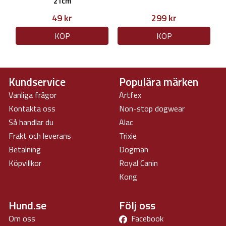
21cm
49 kr
299 kr
KÖP
KÖP
Kundservice
Populära märken
Vanliga frågor
Artfex
Kontakta oss
Non-stop dogwear
Så handlar du
Alac
Frakt och leverans
Trixie
Betalning
Dogman
Köpvillkor
Royal Canin
Kong
Hund.se
Följ oss
Om oss
Facebook