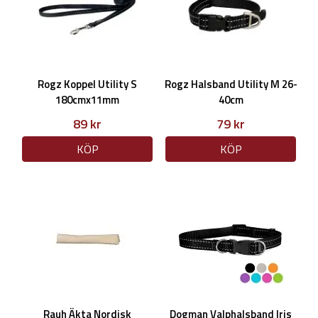
Rogz Koppel Utility S
Rogz Halsband Utility M 26-
180cmx11mm
40cm
89 kr
79 kr
KÖP
KÖP
Rauh Äkta Nordisk
Dogman Valphalsband Iris