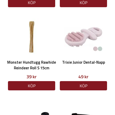
KÖP
KÖP
Monster Hundtugg Rawhide
Trixie Junior Dental-Napp
Reindeer Roll S 15cm
39 kr
49 kr
KÖP
KÖP