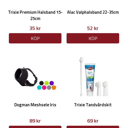
Trixie Premium Halsband 15-
Alac Valphalsband 22-35cm
25cm
35 kr
52 kr
KÖP
KÖP
Dogman Meshsele Iris
Trixie Tandvårdskit
89 kr
69 kr