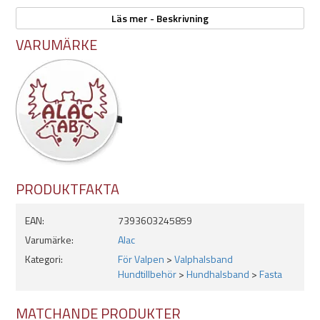
Läs mer - Beskrivning
Längd: 14-24cm
Bredd: 10mm
VARUMÄRKE
Mjuk kvalitet
Mycket ställbart
Enkelt snabbspänne
Finns i 7 fantastiska färger
Matcha ditt söta valphalsband med ett likvärdigt
valpkoppel
.
PRODUKTFAKTA
EAN:
7393603245859
Varumärke:
Alac
Kategori:
För Valpen
>
Valphalsband
Hundtillbehör
>
Hundhalsband
>
Fasta
MATCHANDE PRODUKTER