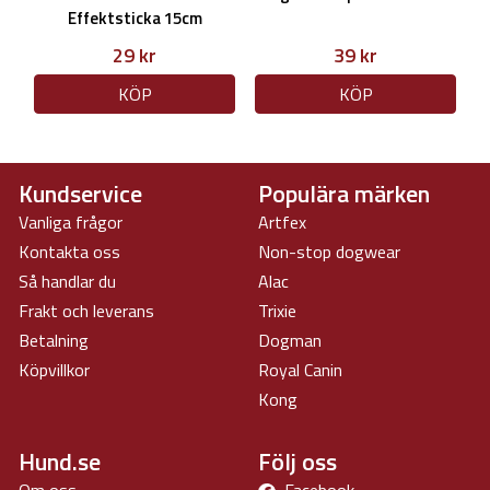
Effektsticka 15cm
29 kr
39 kr
KÖP
KÖP
Kundservice
Populära märken
Vanliga frågor
Artfex
Kontakta oss
Non-stop dogwear
Så handlar du
Alac
Frakt och leverans
Trixie
Betalning
Dogman
Köpvillkor
Royal Canin
Kong
Hund.se
Följ oss