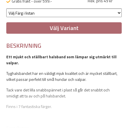
Rek. pris 49 kr
Gratis frakt - över 599:-
Välj Variant
BESKRIVNING
Ett mjukt och ställbart halsband som lämpar sig utmärkt till
valpar.
Tyghalsbandet har en väldigt mjuk kvalitet och är mycket ställbart,
vilket passar perfekt till små hundar och valpar.
Tack vare det lilla snabbspännet i plast så går det snabbt och
smidigt att ta av och på halsbandet.
Finns i 7 fantastiska färger.
Egenskaper: