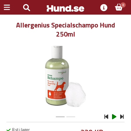
0
Allergenius Specialschampo Hund
250ml
Previous
Next
8 st i lager