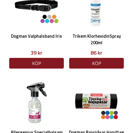
Dogman Valphalsband Iris
Trikem KlorhexidinSpray
200ml
39 kr
86 kr
KÖP
KÖP
Allergenius Specialbalsam
Dogman Bajspåsar Handtag