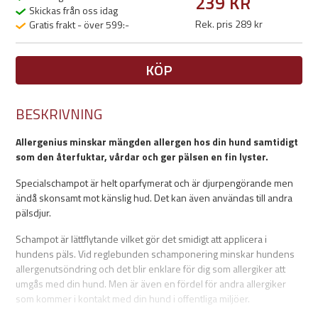
239 KR
Skickas från oss idag
Rek. pris 289 kr
Gratis frakt - över 599:-
KÖP
BESKRIVNING
Allergenius minskar mängden allergen hos din hund samtidigt
som den återfuktar, vårdar och ger pälsen en fin lyster.
Specialschampot är helt oparfymerat och är djurpengörande men
ändå skonsamt mot känslig hud. Det kan även användas till andra
pälsdjur.
Schampot är lättflytande vilket gör det smidigt att applicera i
hundens päls. Vid reglebunden schamponering minskar hundens
allergenutsöndring och det blir enklare för dig som allergiker att
umgås med din hund. Men är även en fördel för andra allergiker
som kommer i kontakt med din hund i offentliga miljöer.