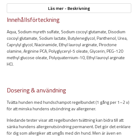
Allergenius® utvecklas och tillverkas i Sverige i samarbete med
Läs mer - Beskrivning
världsledande forskare inom pälsdjursallergi och allergener.
Innehållsförteckning
Aqua, Sodium myreth sulfate, Sodium cocoyl glutamate, Disodium
Egenskaper:
cocoyl glutamate, Sodium lactate, Butyleneglycol, Panthenol, Urea,
250ml
Caprylyl glycol, Niacinamide, Ethyl lauroyl arginate, Piroctone
pH värde: 6-7
olamine, Arginine PCA, Polyglyceryl-5 oleate, Glycerin, PEG-120
Svensktillverkad
methyl glucose oleate, Polyquaternium-10, Ethyl lauroyl arginate
Djuprengörande & återfuktande
HCl.
Oparfymerat
Minskar mängden allergener
Dosering & användning
Tvätta hunden med hundschampot regelbundet (1 gång per 1–2 v)
för att minska hundens utsöndring av allergener.
Inledande tester visar att regelbunden tvättning kan bidra till att
sänka hundens allergenutsöndring permanent. Det gör det enklare
för dig som allergiker att umgås med din hund. Men är även en