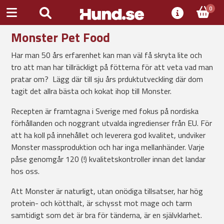
0
Monster Pet Food
Har man 50 års erfarenhet kan man väl få skryta lite och
tro att man har tillräckligt på fötterna för att veta vad man
pratar om? Lägg där till sju års prduktutveckling där dom
tagit det allra bästa och kokat ihop till Monster.
Recepten är framtagna i Sverige med fokus på nordiska
förhållanden och noggrant utvalda ingredienser från EU. För
att ha koll på innehållet och leverera god kvalitet, undviker
Monster massproduktion och har inga mellanhänder. Varje
påse genomgår 120 (!) kvalitetskontroller innan det landar
hos oss.
Att Monster är naturligt, utan onödiga tillsatser, har hög
protein- och kötthalt, är schysst mot mage och tarm
samtidigt som det är bra för tänderna, är en självklarhet.