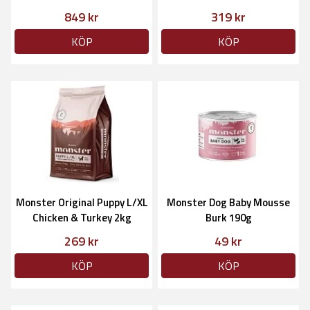
849 kr
319 kr
KÖP
KÖP
Monster Original Puppy L/XL
Monster Dog Baby Mousse
Chicken & Turkey 2kg
Burk 190g
269 kr
49 kr
KÖP
KÖP