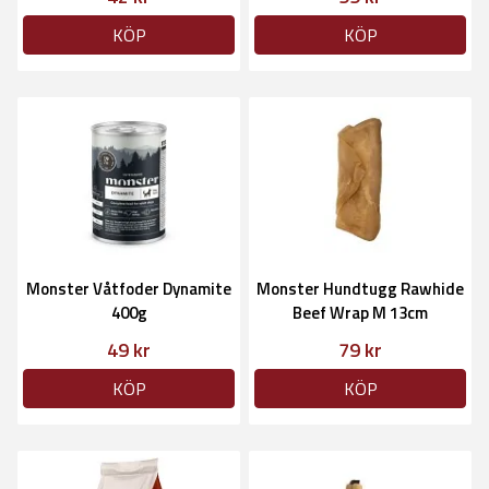
KÖP
KÖP
Monster Våtfoder Dynamite
Monster Hundtugg Rawhide
400g
Beef Wrap M 13cm
49 kr
79 kr
KÖP
KÖP