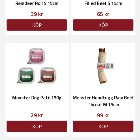
Reindeer Roll S 15cm
Filled Beef S 15cm
39 kr
65 kr
KÖP
KÖP
Monster Dog Paté 150g
Monster Hundtugg Raw Beef
Throat M 15cm
29 kr
99 kr
KÖP
KÖP