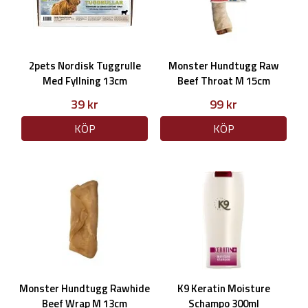
2pets Nordisk Tuggrulle
Monster Hundtugg Raw
Med Fyllning 13cm
Beef Throat M 15cm
39 kr
99 kr
KÖP
KÖP
Monster Hundtugg Rawhide
K9 Keratin Moisture
Beef Wrap M 13cm
Schampo 300ml