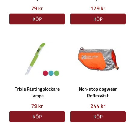
79 kr
129 kr
KÖP
KÖP
Trixie Fästingplockare
Non-stop dogwear
Lampa
Reflexväst
79 kr
244 kr
KÖP
KÖP