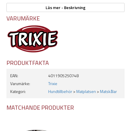
- 400ml, mått: Ø 14cm
Läs mer - Beskrivning
- 1liter, mått: Ø 17cm
- 1,7liter, mått: Ø 21cm
VARUMÄRKE
- 2,5liter, mått: Ø 24cm
Rostfritt stål
Står stadigt
Gummiklädd undersida
Kan diskas i diskmaskin
PRODUKTFAKTA
EAN:
4011905250748
Varumärke:
Trixie
Kategori:
Hundtillbehör
>
Matplatsen
>
Matskålar
MATCHANDE PRODUKTER