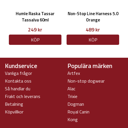
Humle Raska Tassar
Non-Stop Line Harness 5.0
Tassalva 60ml
Orange
249 kr
489 kr
KÖP
KÖP
Kundservice
Populära märken
Vanliga frågor
Artfex
Kontakta oss
Non-stop dogwear
Så handlar du
Alac
Frakt och leverans
Trixie
Betalning
Dogman
Köpvillkor
Royal Canin
Kong