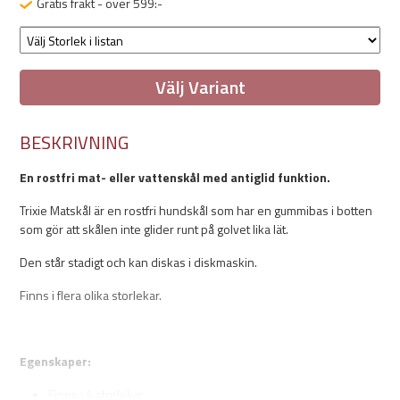
Gratis frakt - över 599:-
Välj Variant
BESKRIVNING
En rostfri mat- eller vattenskål med antiglid funktion.
Trixie Matskål är en rostfri hundskål som har en gummibas i botten
som gör att skålen inte glider runt på golvet lika lät.
Den står stadigt och kan diskas i diskmaskin.
Finns i flera olika storlekar.
Egenskaper:
Finns i 4 storlekar