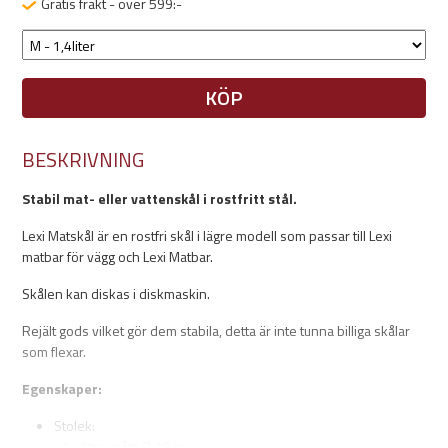
Gratis frakt - över 599:-
KÖP
BESKRIVNING
Stabil mat- eller vattenskål i rostfritt stål.
Lexi Matskål är en rostfri skål i lägre modell som passar till Lexi
matbar för vägg och Lexi Matbar.
Skålen kan diskas i diskmaskin.
Rejält gods vilket gör dem stabila, detta är inte tunna billiga skålar
som flexar.
Egenskaper:
Stolek:
- 1,4liter, mått: Ø 19cm