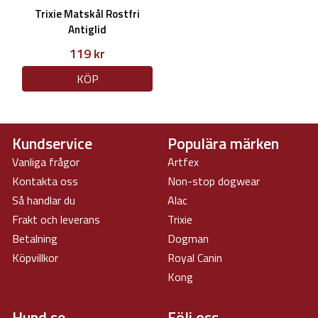
Trixie Matskål Rostfri
Antiglid
119 kr
KÖP
Kundservice
Populära märken
Vanliga frågor
Artfex
Kontakta oss
Non-stop dogwear
Så handlar du
Alac
Frakt och leverans
Trixie
Betalning
Dogman
Köpvillkor
Royal Canin
Kong
Hund.se
Följ oss