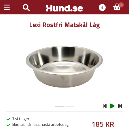
0
Lexi Rostfri Matskål Låg
Previous
Next
3 st i lager
185 KR
Skickas från oss nästa arbetsdag