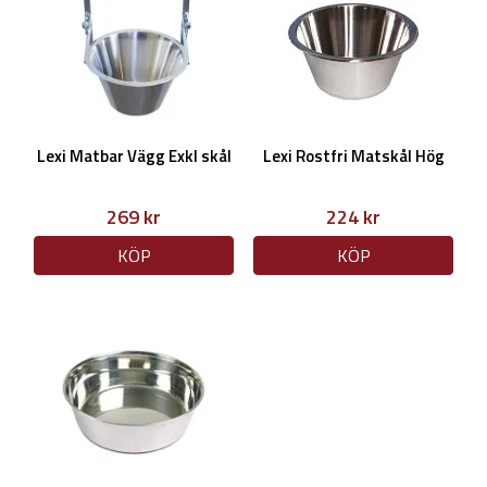
Lexi Matbar Vägg Exkl skål
Lexi Rostfri Matskål Hög
269 kr
224 kr
KÖP
KÖP