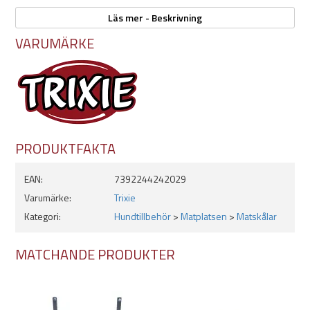
Tillverkad i rostfritt stål
Läs mer - Beskrivning
Låg modell
VARUMÄRKE
Kan diskas i diskmaskin
Mat- eller vattenskål
PRODUKTFAKTA
EAN:
7392244242029
Varumärke:
Trixie
Kategori:
Hundtillbehör
>
Matplatsen
>
Matskålar
MATCHANDE PRODUKTER