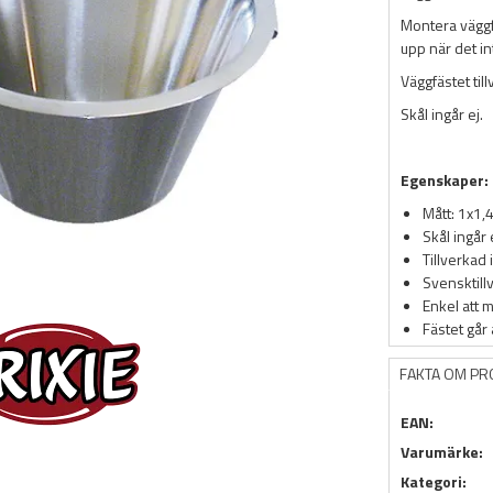
Montera väggfä
upp när det i
Väggfästet till
Skål ingår ej.
Egenskaper:
Mått: 1x1,
Skål ingår 
Tillverkad i
Svensktill
Enkel att 
Fästet går 
FAKTA OM P
EAN:
Varumärke:
Kategori: