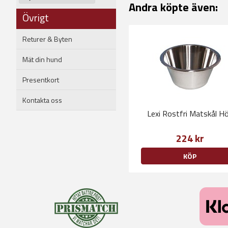
Andra köpte även:
Övrigt
Returer & Byten
Mät din hund
Presentkort
Kontakta oss
Lexi Rostfri Matskål H
224 kr
KÖP