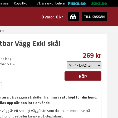
ta oss
Köpvillkor
Våra syskonbutiker
0
varor,
0 kr
TILL KASSAN
ans
tbar Vägg Exkl skål
269 kr
oss idag
 över 599:-
KÖP
ntera på väggen så skålen hamnar i rätt höjd för din hund,
llas upp när den inte används.
r vägg är ett smidigt väggfäste som du enkelt monterar på
t, hundhuset eller kanske på uteplatsen.