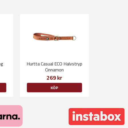
ög
Hurtta Casual ECO Halvstryp
Cinnamon
269 kr
KÖP