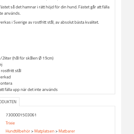
stet så det hamnar i rätt höjd för din hund. Fästet går att fälla
nte används.
verkas i Sverige av rostfritt stål, av absolut bästa kvalitet.
4/2liter (hål för skålen Ø 19cm)
ej
 rostfritt stål
verkad
montera
att fälla upp när det inte används
RODUKTEN
7300001503061
Trixie
Hundtillbehör
>
Matplatsen
>
Matbarer