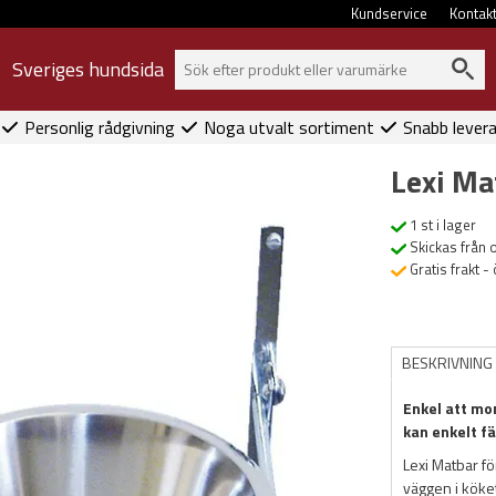
Kundservice
Kontak
Sveriges hundsida
Personlig rådgivning
Noga utvalt sortiment
Snabb lever
Lexi Ma
1 st i lager
Skickas från 
Gratis frakt -
BESKRIVNING
Enkel att mo
kan enkelt fä
Lexi Matbar fö
väggen i köke