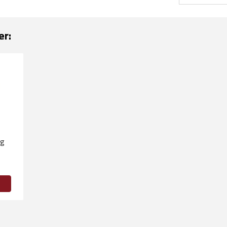
er:
åg