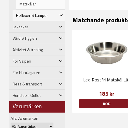
Matskålar
Reflexer & Lampor
Matchande produkt
Leksaker
Vård & hygien
Aktivitet & träning
För Valpen
För Hundägaren
Lexi Rostfri Matskål L
Resa & transport
185 kr
Hund.se - Outlet
KÖP
Varumärken
Alla Varumärken