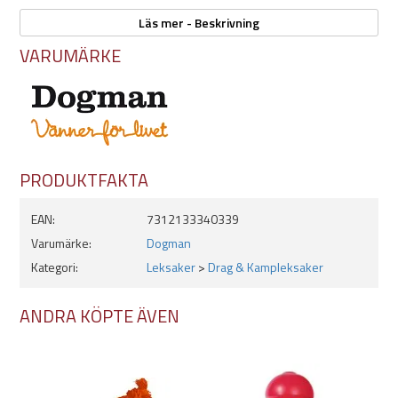
Läs mer - Beskrivning
Egenskaper:
VARUMÄRKE
Mått:
- Längd: 14,5cm
- Bredd: 3,8cm
Tålig
Justerbar
Säljs styckevis
PRODUKTFAKTA
Färger:
- Turkos
EAN:
7312133340339
- Rosa
Varumärke:
Dogman
- Svart
Kategori:
Leksaker
>
Drag & Kampleksaker
ANDRA KÖPTE ÄVEN