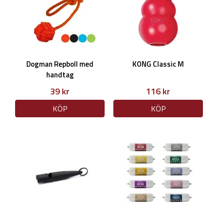
Dogman Repboll med
KONG Classic M
handtag
39 kr
116 kr
KÖP
KÖP