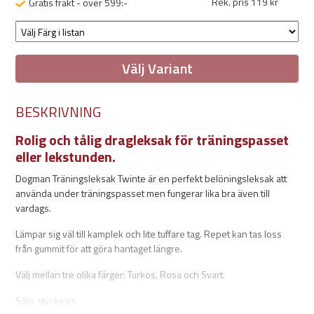
Rek. pris 119 kr
Gratis frakt - över 599:-
Välj Variant
BESKRIVNING
Rolig och tålig dragleksak för träningspasset
eller lekstunden.
Dogman Träningsleksak Twinte är en perfekt belöningsleksak att
använda under träningspasset men fungerar lika bra även till
vardags.
Lämpar sig väl till kamplek och lite tuffare tag. Repet kan tas loss
från gummit för att göra hantaget längre.
Välj mellan tre olika färger: Turkos, Rosa och Svart.
Säljs styckevis.