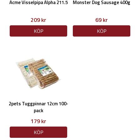
Acme Visselpipa Alpha 211.5
Monster Dog Sausage 400g
209 kr
69 kr
KÖP
KÖP
2pets Tuggpinnar 12cm 100-
pack
179 kr
KÖP