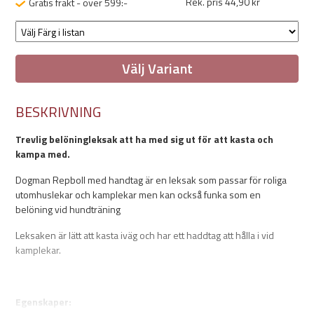
Rek. pris 44,90 kr
Gratis frakt - över 599:-
Välj Variant
BESKRIVNING
Trevlig belöningleksak att ha med sig ut för att kasta och
kampa med.
Dogman Repboll med handtag är en leksak som passar för roliga
utomhuslekar och kamplekar men kan också funka som en
belöning vid hundträning
Leksaken är lätt att kasta iväg och har ett haddtag att hålla i vid
kamplekar.
Egenskaper: