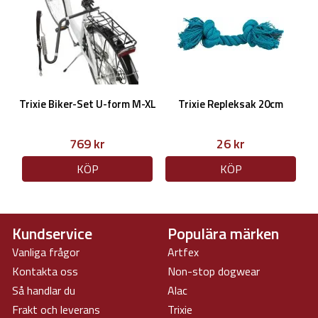
Trixie Biker-Set U-form M-XL
Trixie Repleksak 20cm
769 kr
26 kr
KÖP
KÖP
Kundservice
Populära märken
Vanliga frågor
Artfex
Kontakta oss
Non-stop dogwear
Så handlar du
Alac
Frakt och leverans
Trixie