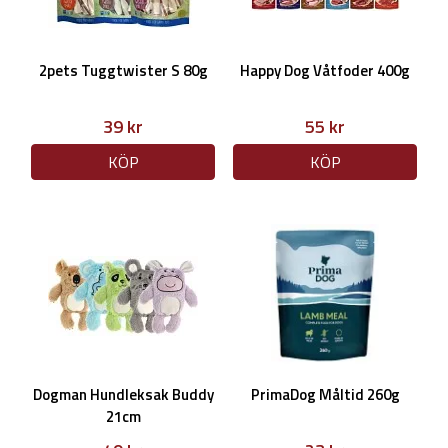
2pets Tuggtwister S 80g
Happy Dog Våtfoder 400g
39 kr
55 kr
KÖP
KÖP
Dogman Hundleksak Buddy
PrimaDog Måltid 260g
21cm