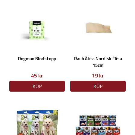
Dogman Blodstopp
Rauh Äkta Nordisk Flisa
15cm
45 kr
19 kr
KÖP
KÖP