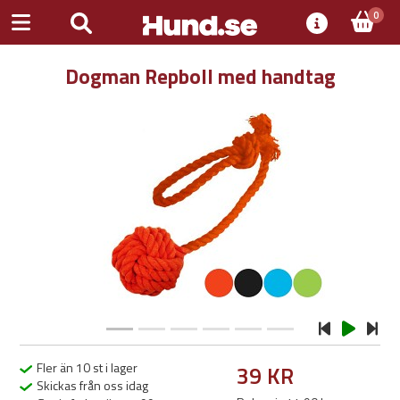
0
Dogman Repboll med handtag
Previous
Next
Fler än 10 st i lager
39 KR
Skickas från oss idag