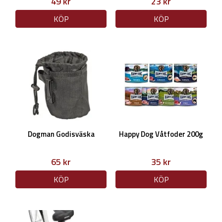
49 kr
23 kr
KÖP
KÖP
Dogman Godisväska
Happy Dog Våtfoder 200g
65 kr
35 kr
KÖP
KÖP