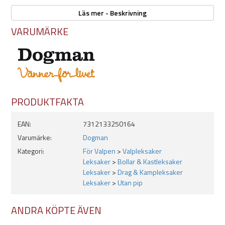
Mått:
Läs mer - Beskrivning
-Boll: Ø 6cm
VARUMÄRKE
-Rep: 35cm
Slitstark
Med handtag
Utan pip
Färger:
- Svart
- Turkos
PRODUKTFAKTA
- Orange
- Grön
EAN:
7312133250164
Varumärke:
Dogman
Kategori:
För Valpen
>
Valpleksaker
Leksaker
>
Bollar & Kastleksaker
Leksaker
>
Drag & Kampleksaker
Leksaker
>
Utan pip
ANDRA KÖPTE ÄVEN