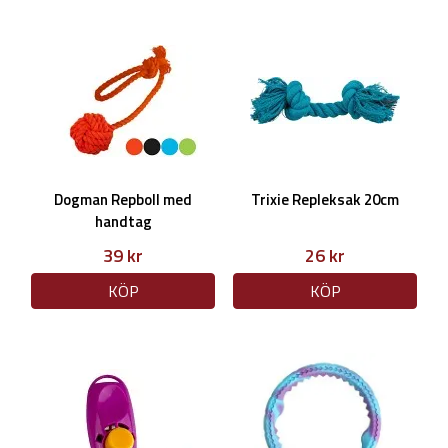
Dogman Repboll med
Trixie Repleksak 20cm
handtag
39 kr
26 kr
KÖP
KÖP