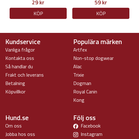
29 kr
59 kr
KÖP
KÖP
Kundservice
Populära märken
Vanliga frågor
Artfex
Kontakta oss
Non-stop dogwear
Så handlar du
Alac
Frakt och leverans
Trixie
Betalning
Dogman
Köpvillkor
Royal Canin
Kong
Hund.se
Följ oss
Om oss
Facebook
Jobba hos oss
Instagram