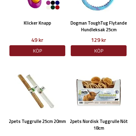
Klicker Knapp
Dogman ToughTug Flytande
Hundleksak 25cm
49 kr
129 kr
KÖP
KÖP
2pets Tuggrulle 25cm 20mm
2pets Nordisk Tuggrulle Nöt
18cm