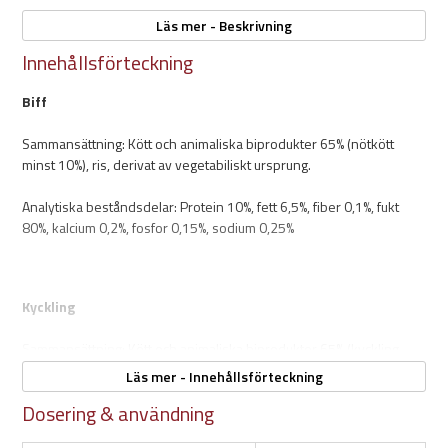
Portionesmåltidernas förpackning är enkel att använda och kan
återvinnas.
Läs mer - Beskrivning
Innehållsförteckning
Egenskaper:
Biff
260g
Sammansättning: Kött och animaliska biprodukter 65% (nötkött
Helfoder
minst 10%), ris, derivat av vegetabiliskt ursprung.
Vete-, Majs- & Sojafritt
Smakrikt
Analytiska beståndsdelar: Protein 10%, fett 6,5%, fiber 0,1%, fukt
Portionspåse
80%, kalcium 0,2%, fosfor 0,15%, sodium 0,25%
Enkel att servera
Inga konserveringsmedel eller färgämnen
Smaker:
- Biff
Kyckling
- Kyckling
- Lamm
Sammansättning: Kött och animaliska biprodukter 65% (kyckling
- Lax
minst 10%), ris, derivat av vegetabiliskt ursprung.
Läs mer - Innehållsförteckning
Dosering & användning
Analytiska beståndsdelar: Protein 10%, fett 6,5%, råaska 3%, fiber
0,1&, fukt 80%, kalcium 0,2%, fosfor 0,15%, sodium 0,25%