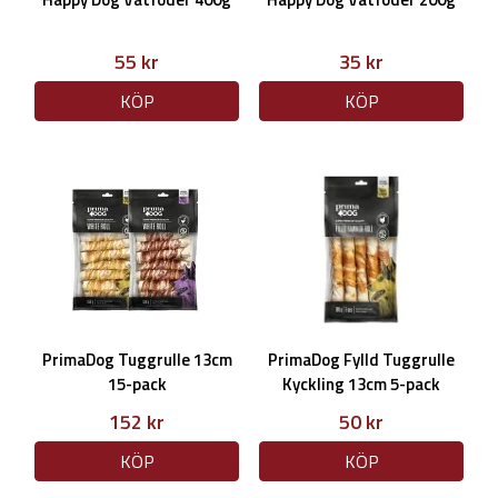
55 kr
35 kr
KÖP
KÖP
PrimaDog Tuggrulle 13cm
PrimaDog Fylld Tuggrulle
15-pack
Kyckling 13cm 5-pack
152 kr
50 kr
KÖP
KÖP