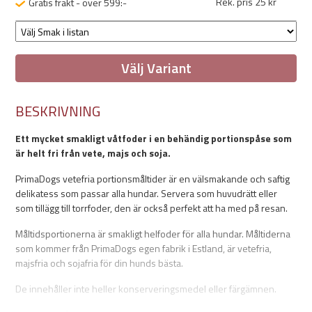
Rek. pris 25 kr
Gratis frakt - över 599:-
Välj Variant
BESKRIVNING
Ett mycket smakligt våtfoder i en behändig portionspåse som
är helt fri från vete, majs och soja.
PrimaDogs vetefria portionsmåltider är en välsmakande och saftig
delikatess som passar alla hundar. Servera som huvudrätt eller
som tillägg till torrfoder, den är också perfekt att ha med på resan.
Måltidsportionerna är smakligt helfoder för alla hundar. Måltiderna
som kommer från PrimaDogs egen fabrik i Estland, är vetefria,
majsfria och sojafria för din hunds bästa.
De innehåller inte heller konserveringsmedel eller färgämnen.