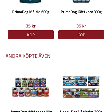
PrimaDog Måltid 600g
PrimaDog Köttkorv 800g
35 kr
35 kr
KÖP
KÖP
ANDRA KÖPTE ÄVEN
Happy Dog Våtfoder 400g
Happy Dog Våtfoder 200g