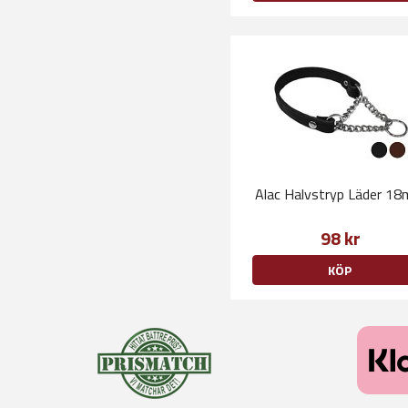
Alac Halvstryp Läder 1
98 kr
KÖP