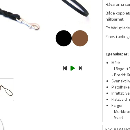
Råvarorna som 
Både kopplets 
hållbarhet.
Ett härligt lä
Finns i anting
Egenskaper:
Mått:
- Längd: 
- Bredd: 
Svensktill
Pistolhake
Infettat, v
Flätat vid
Färger:
- Mörkbru
- Svart
FAKTA OM P