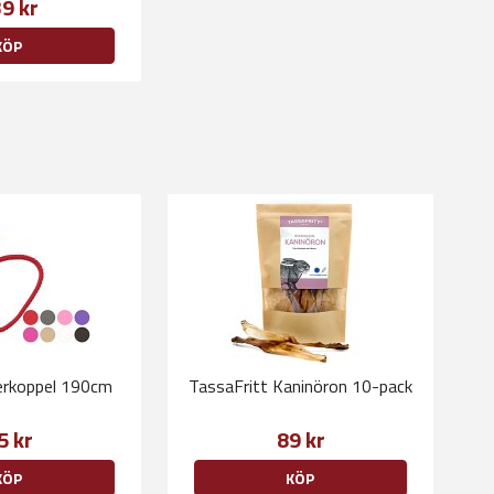
9 kr
KÖP
verkoppel 190cm
TassaFritt Kaninöron 10-pack
5 kr
89 kr
KÖP
KÖP