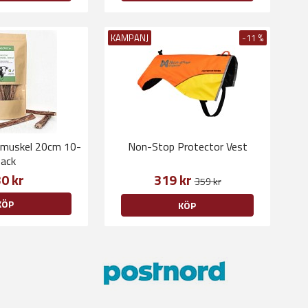
KAMPANJ
-11 %
urmuskel 20cm 10-
Non-Stop Protector Vest
ack
0 kr
319 kr
359 kr
KÖP
KÖP