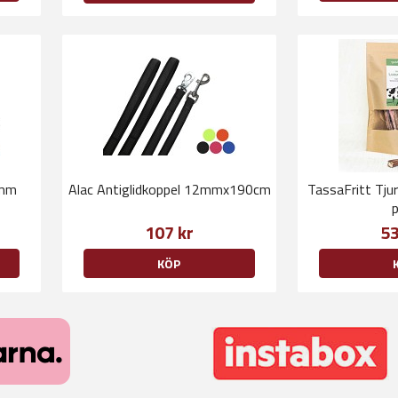
8mm
Alac Antiglidkoppel 12mmx190cm
TassaFritt Tj
p
107 kr
53
KÖP