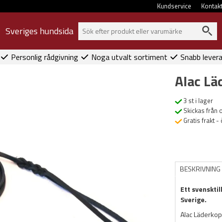
Kundservice
Kontak
Sveriges hundsida
Personlig rådgivning
Noga utvalt sortiment
Snabb lever
Alac L
3 st i lager
Skickas från 
Gratis frakt -
BESKRIVNING
Ett svensktil
Sverige.
Alac Läderkopp