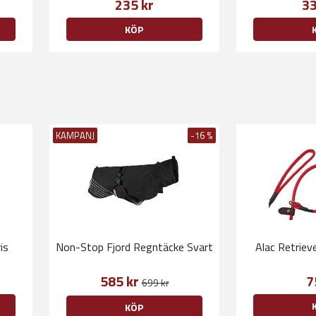
235 kr
33
KÖP
KAMPANJ
-16 %
is
Non-Stop Fjord Regntäcke Svart
Alac Retrie
585 kr
7
699 kr
KÖP