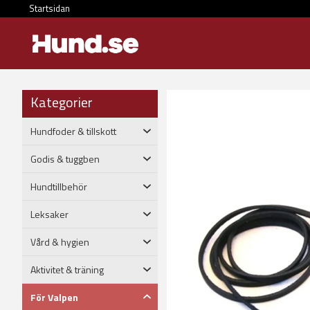
Startsidan
Kategorier
Hundfoder & tillskott
Godis & tuggben
Hundtillbehör
Leksaker
Vård & hygien
Aktivitet & träning
För Valpen