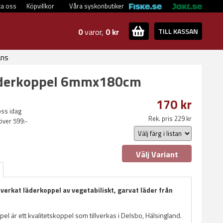
ta oss
Köpvillkor
Våra syskonbutiker
0
varor,
0 kr
TILL KASSAN
ans
äderkoppel 6mmx180cm
170 kr
oss idag
Rek. pris 229 kr
 över 599:-
Välj Variant
lverkat läderkoppel av vegetabiliskt, garvat läder från
el är ett kvalitetskoppel som tillverkas i Delsbo, Hälsingland.