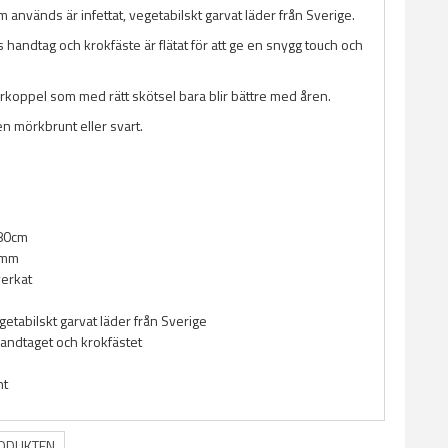
används är infettat, vegetabilskt garvat läder från Sverige.
handtag och krokfäste är flätat för att ge en snygg touch och
derkoppel som med rätt skötsel bara blir bättre med åren.
en mörkbrunt eller svart.
180cm
6mm
verkat
egetabilskt garvat läder från Sverige
 handtaget och krokfästet
nt
RODUKTEN