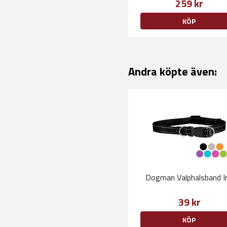
259 kr
KÖP
Andra köpte även:
Dogman Valphalsband Ir
39 kr
KÖP