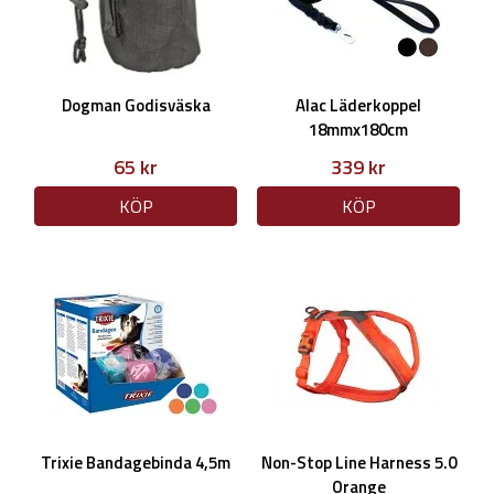
Dogman Godisväska
Alac Läderkoppel
18mmx180cm
65 kr
339 kr
KÖP
KÖP
Trixie Bandagebinda 4,5m
Non-Stop Line Harness 5.0
Orange