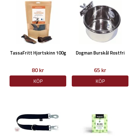
TassaFritt Hjortskinn 100g
Dogman Burskål Rostfri
80 kr
65 kr
KÖP
KÖP