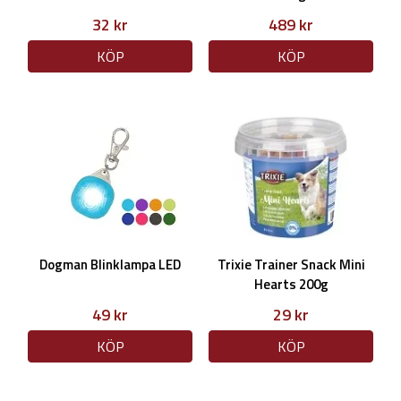
32 kr
489 kr
KÖP
KÖP
Dogman Blinklampa LED
Trixie Trainer Snack Mini
Hearts 200g
49 kr
29 kr
KÖP
KÖP