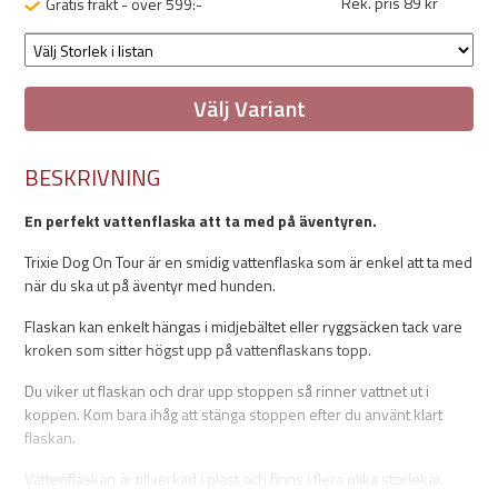
Rek. pris 89 kr
Gratis frakt - över 599:-
Välj Variant
BESKRIVNING
En perfekt vattenflaska att ta med på äventyren.
Trixie Dog On Tour är en smidig vattenflaska som är enkel att ta med
när du ska ut på äventyr med hunden.
Flaskan kan enkelt hängas i midjebältet eller ryggsäcken tack vare
kroken som sitter högst upp på vattenflaskans topp.
Du viker ut flaskan och drar upp stoppen så rinner vattnet ut i
koppen. Kom bara ihåg att stänga stoppen efter du använt klart
flaskan.
Vattenflaskan är tillverkad i plast och finns i flera olika storlekar.