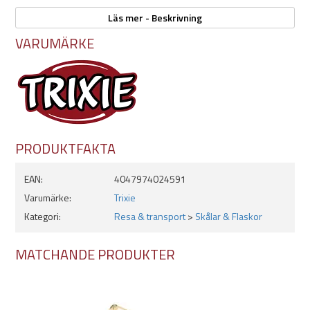
Läs mer - Beskrivning
Egenskaper:
VARUMÄRKE
Finns i 3 storlekar
- 250ml
- 500ml
- 700ml
Smidig att ta med
Hängkrok
PRODUKTFAKTA
Alltid fräscht vatten
Med smidig skål
EAN:
4047974024591
Säljs i mixfärg
Varumärke:
Trixie
Kategori:
Resa & transport
>
Skålar & Flaskor
MATCHANDE PRODUKTER