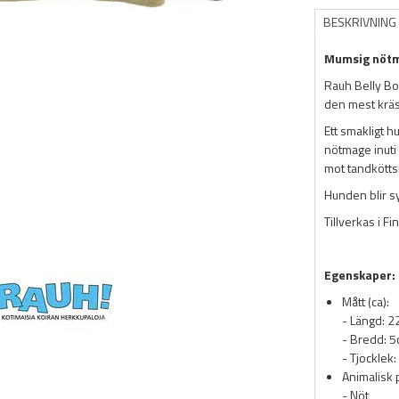
BESKRIVNING
Mumsig nötma
Rauh Belly Bo
den mest kräs
Ett smakligt h
nötmage inuti 
mot tandkötts
Hunden blir sy
Tillverkas i Fi
Egenskaper:
Mått (ca):
- Längd: 
- Bredd: 
- Tjocklek
Animalisk 
- Nöt