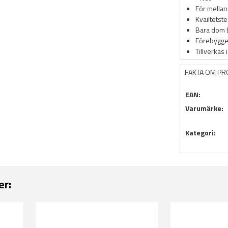
För mellan
Kvailtetst
Bara dom 
Förebygger
Tillverkas 
FAKTA OM P
EAN:
Varumärke:
Kategori:
er: