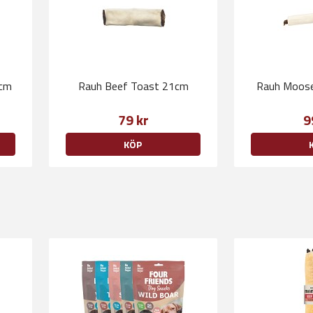
4cm
Rauh Beef Toast 21cm
Rauh Moos
79 kr
9
KÖP