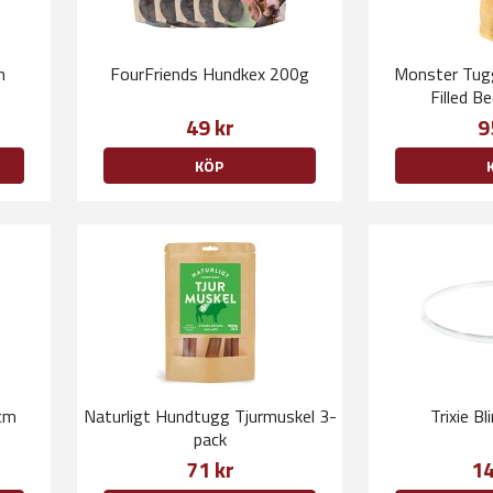
m
FourFriends Hundkex 200g
Monster Tugg
Filled 
49 kr
9
KÖP
cm
Naturligt Hundtugg Tjurmuskel 3-
Trixie B
pack
71 kr
14