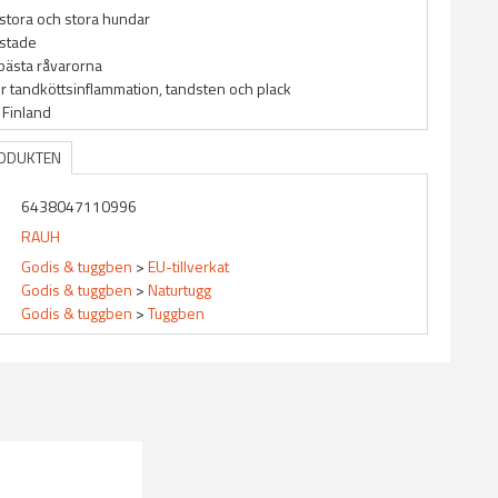
stora och stora hundar
estade
bästa råvarorna
 tandköttsinflammation, tandsten och plack
i Finland
RODUKTEN
6438047110996
RAUH
Godis & tuggben
>
EU-tillverkat
Godis & tuggben
>
Naturtugg
Godis & tuggben
>
Tuggben