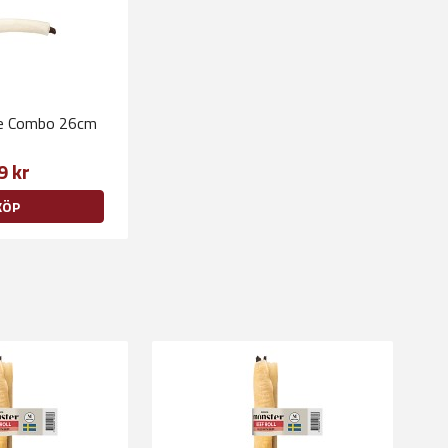
e Combo 26cm
9 kr
KÖP