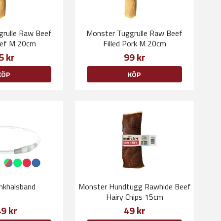
rulle Raw Beef
Monster Tuggrulle Raw Beef
Beef M 20cm
Filled Pork M 20cm
5 kr
99 kr
KÖP
KÖP
linkhalsband
Monster Hundtugg Rawhide Beef
Hairy Chips 15cm
9 kr
49 kr