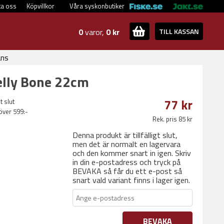
ta oss
Köpvillkor
Våra syskonbutiker
0
varor,
0 kr
TILL KASSAN
ans
elly Bone 22cm
77 kr
t slut
 över 599:-
Rek. pris 85 kr
Denna produkt är tillfälligt slut,
men det är normalt en lagervara
och den kommer snart in igen. Skriv
in din e-postadress och tryck på
BEVAKA så får du ett e-post så
snart vald variant finns i lager igen.
BEVAKA