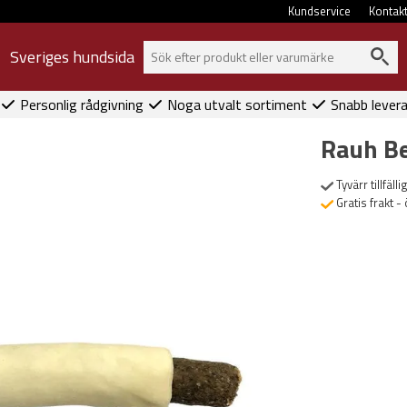
Kundservice
Kontak
Sveriges hundsida
Personlig rådgivning
Noga utvalt sortiment
Snabb lever
Rauh B
Tyvärr tillfällig
Gratis frakt -