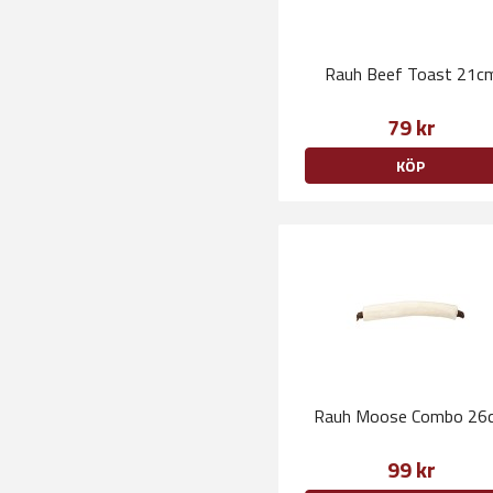
Rauh Beef Toast 21c
79 kr
KÖP
Rauh Moose Combo 26
99 kr