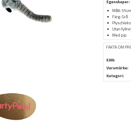
Egenskaper:
Mått: 55c
Färg: Grå
Plyschlek
Utan fyllni
Med pip
FAKTA OM P
EAN:
Varumärke:
Kategori: