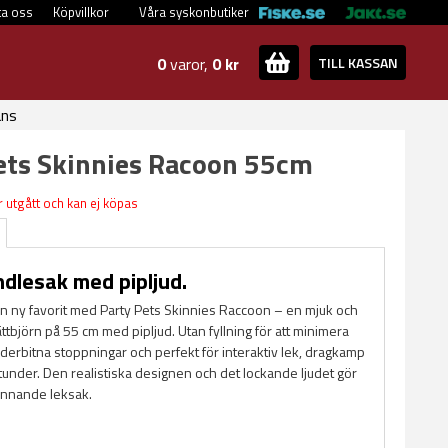
ta oss
Köpvillkor
Våra syskonbutiker
0
varor,
0 kr
TILL KASSAN
ans
ets Skinnies Racoon 55cm
 utgått och kan ej köpas
ndlesak med pipljud.
n ny favorit med Party Pets Skinnies Raccoon – en mjuk och
ättbjörn på 55 cm med pipljud. Utan fyllning för att minimera
derbitna stoppningar och perfekt för interaktiv lek, dragkamp
tunder. Den realistiska designen och det lockande ljudet gör
pännande leksak.