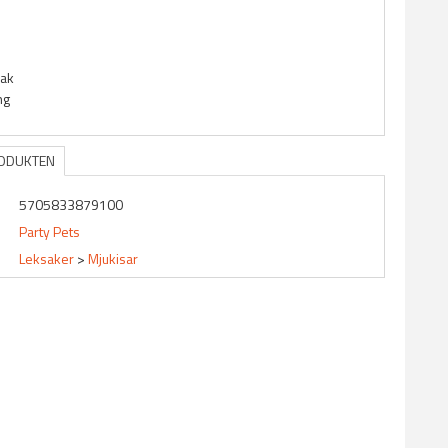
m
sak
ng
RODUKTEN
5705833879100
Party Pets
Leksaker
>
Mjukisar