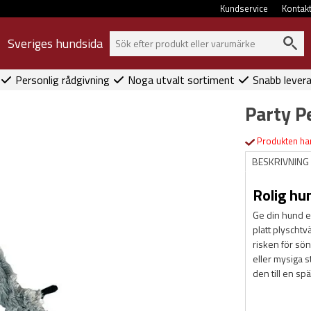
Kundservice
Kontak
Sveriges hundsida
Personlig rådgivning
Noga utvalt sortiment
Snabb lever
Party P
Produkten har
BESKRIVNING
Rolig hu
Ge din hund e
platt plyschtv
risken för sön
eller mysiga s
den till en s