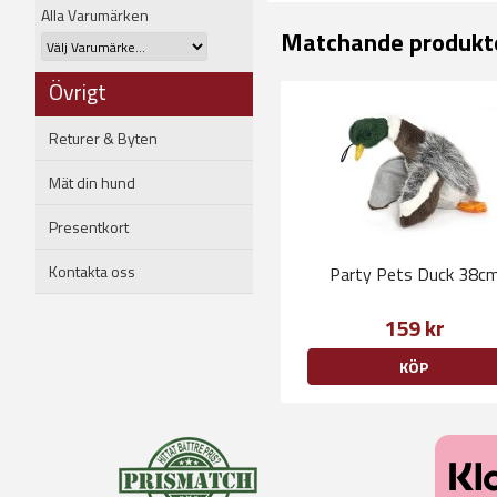
Alla Varumärken
Matchande produkt
Övrigt
Returer & Byten
Mät din hund
Presentkort
Kontakta oss
Party Pets Duck 38c
159 kr
KÖP