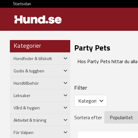
Startsidan
Kategorier
Party Pets
Hundfoder & tillskott
Hos Party Pets hittar du alla m
Godis & tuggben
Hundtillbehör
Filter
Leksaker
Kategori
Vård & hygien
Sortera efter
Aktivitet & träning
För Valpen