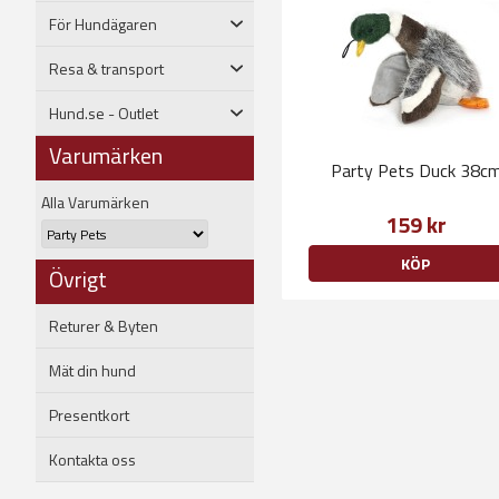
För Hundägaren
Resa & transport
Hund.se - Outlet
Varumärken
Party Pets Duck 38c
Alla Varumärken
159 kr
KÖP
Övrigt
Returer & Byten
Mät din hund
Presentkort
Kontakta oss