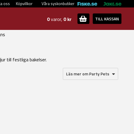
ta oss
Köpvillkor
Våra syskonbutiker
0
varor,
0 kr
TILL KASSAN
ans
ur till festliga bakelser.
Läs mer om Party Pets