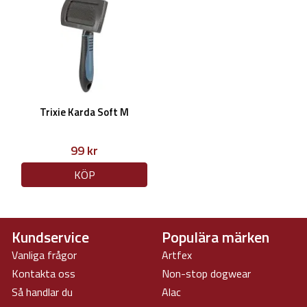
Trixie Karda Soft M
99 kr
KÖP
Kundservice
Populära märken
Vanliga frågor
Artfex
Kontakta oss
Non-stop dogwear
Så handlar du
Alac