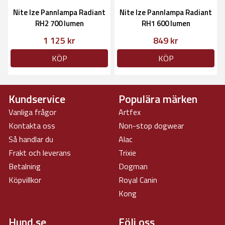
Nite Ize Pannlampa Radiant
Nite Ize Pannlampa Radiant
RH2 700 lumen
RH1 600 lumen
1 125 kr
849 kr
KÖP
KÖP
Kundservice
Populära märken
Vanliga frågor
Artfex
Kontakta oss
Non-stop dogwear
Så handlar du
Alac
Frakt och leverans
Trixie
Betalning
Dogman
Köpvillkor
Royal Canin
Kong
Hund.se
Följ oss