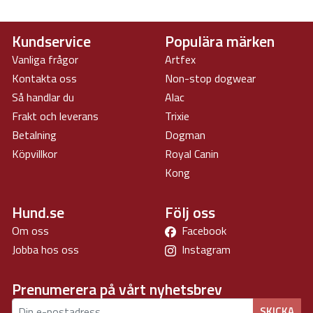
Kundservice
Populära märken
Vanliga frågor
Artfex
Kontakta oss
Non-stop dogwear
Så handlar du
Alac
Frakt och leverans
Trixie
Betalning
Dogman
Köpvillkor
Royal Canin
Kong
Hund.se
Följ oss
Om oss
Facebook
Jobba hos oss
Instagram
Prenumerera på vårt nyhetsbrev
SKICKA