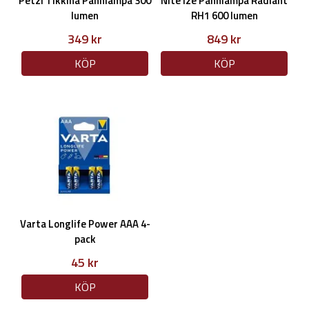
Petzl Tikkina Pannlampa 300
Nite Ize Pannlampa Radiant
lumen
RH1 600 lumen
349 kr
849 kr
KÖP
KÖP
Varta Longlife Power AAA 4-
pack
45 kr
KÖP