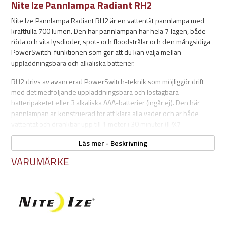
Nite Ize Pannlampa Radiant RH2
Nite Ize Pannlampa Radiant RH2 är en vattentät pannlampa med
kraftfulla 700 lumen. Den här pannlampan har hela 7 lägen, både
röda och vita lysdioder, spot- och floodstrålar och den mångsidiga
PowerSwitch-funktionen som gör att du kan välja mellan
uppladdningsbara och alkaliska batterier.
RH2 drivs av avancerad PowerSwitch-teknik som möjliggör drift
med det medföljande uppladdningsbara och löstagbara
batteripaketet eller 3 alkaliska AAA-batterier (ingår ej). Den här
pannlampan är konstruerad för att klara alla väder och är både
vattentät och dränkbar upp till 1 meter i 30 minuter (IPX7-
klassning), och falltestad för att klara fall från upp till 2 meter. Den
Läs mer - Beskrivning
här tåligheten gör att den står pall för vattenövergångar, regnskurar
och oförutsedda kriser.
VARUMÄRKE
Den kompakta pannlampan väger bara 75 gram och har 7 olika
lägen. Den har ett glödläge och ett blixtläge för nödsituationer, röda
och vita lysdioder för att bevara mörkerseendet, och flexibiliteten
hos spot- och floodstrålar med oberoende knappkontroller.
Med en bekväm justerbar rem och ett lamphuvud som kan lutas