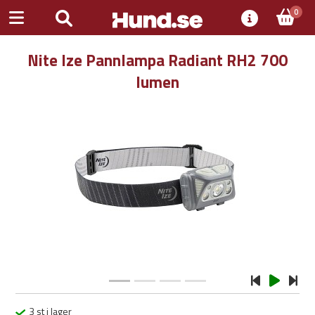
0
Nite Ize Pannlampa Radiant RH2 700
lumen
Previous
Next
3 st i lager