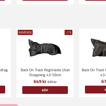
KAMPANJ
-7 %
ndtag
Back On Track Regntäcke Utan
Back On Track
Stoppning 43-59cm
43
649 kr
67
696 kr
KÖP