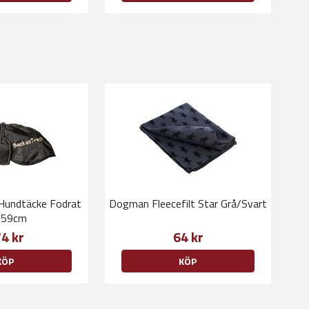
 Hundtäcke Fodrat
Dogman Fleecefilt Star Grå/Svart
-59cm
4 kr
64 kr
KÖP
KÖP