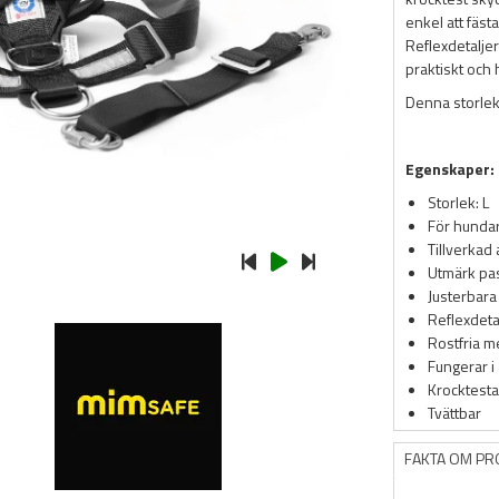
enkel att fäst
Reflexdetaljer
praktiskt och h
Denna storlek
Egenskaper:
Storlek: L
För hunda
Tillverkad
Utmärk pa
Justerbar
Reflexdeta
Rostfria m
Fungerar i 
Krocktesta
Tvättbar
FAKTA OM P