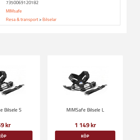
7350069120182
MIMsafe
Resa & transport
>
Bilselar
 Bilsele S
MIMSafe Bilsele L
9 kr
1 149 kr
KÖP
KÖP