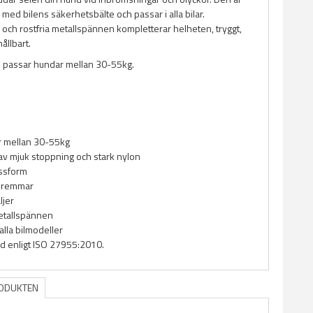
a med bilens säkerhetsbälte och passar i alla bilar.
 och rostfria metallspännen kompletterar helheten, tryggt,
ållbart.
 passar hundar mellan 30-55kg.
r mellan 30-55kg
 av mjuk stoppning och stark nylon
ssform
a remmar
ljer
etallspännen
alla bilmodeller
d enligt ISO 27955:2010.
RODUKTEN