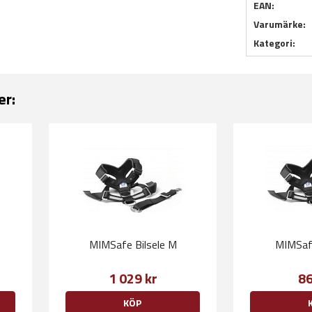
EAN:
Varumärke:
Kategori:
er:
MIMSafe Bilsele M
MIMSafe
1 029 kr
86
KÖP