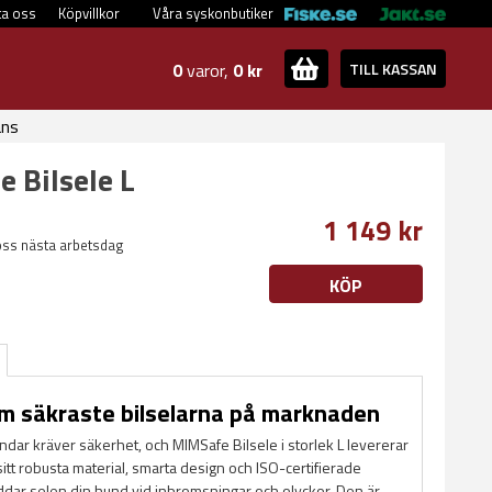
ta oss
Köpvillkor
Våra syskonbutiker
0
varor,
0 kr
TILL KASSAN
ans
 Bilsele L
1 149 kr
oss nästa arbetsdag
KÖP
m säkraste bilselarna på marknaden
dar kräver säkerhet, och MIMSafe Bilsele i storlek L levererar
sitt robusta material, smarta design och ISO-certifierade
ddar selen din hund vid inbromsningar och olyckor. Den är