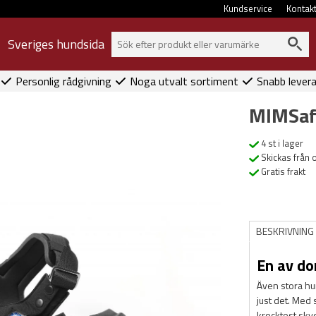
Kundservice
Kontak
Sveriges hundsida
Personlig rådgivning
Noga utvalt sortiment
Snabb lever
MIMSafe
4 st i lager
Skickas från 
Gratis frakt
BESKRIVNING
En av do
Även stora hun
just det. Med 
krocktest sky