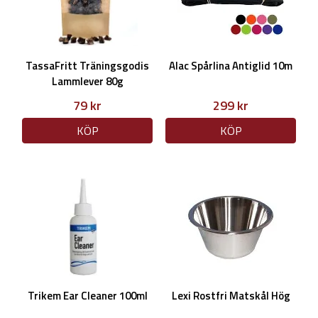
TassaFritt Träningsgodis
Alac Spårlina Antiglid 10m
Lammlever 80g
79 kr
299 kr
KÖP
KÖP
Trikem Ear Cleaner 100ml
Lexi Rostfri Matskål Hög