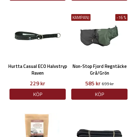
KAMPANJ
-16 %
Hurtta Casual ECO Halvstryp
Non-Stop Fjord Regntäcke
Raven
Grå/Grön
229 kr
585 kr
699 kr
KÖP
KÖP