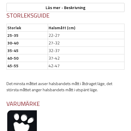
Läs mer - Beskrivning
Ringarna av nickelpläterat stål säkerställer en lång hållbarhet.
STORLEKSGUIDE
Hurtta Casual Halvstryp Eco är utrustad med väl synliga 3M-reflexer
för din hunds ökade säkerhet i mörkret.
Storlek
Halsmått (cm)
25-35
22-27
Finns i färgerna: Ruby (rosa), Raven (svart), Cinnamon (kanel) och
Peacock (turkos).
30-40
27-32
35-45
32-37
40-50
37-42
Egenskaper:
45-55
42-47
Färg: Cinnamon
Halvstrypmodell
Det minsta måttet avser halsbandets mått i åtdraget läge, det
Enkel av-/påtagning
största måttet anger halsbandets mått i utspänt läge.
Hög komfort
Återvunnet material
VARUMÄRKE
Starkt
Hållbart
Vattentät stoppning
3M-reflexer