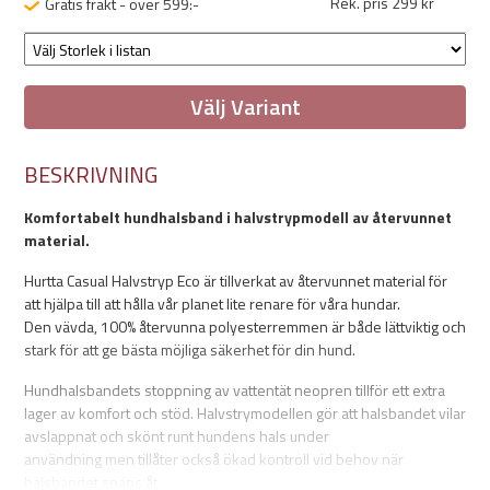
Rek. pris 299 kr
Gratis frakt - över 599:-
Välj Variant
BESKRIVNING
Komfortabelt hundhalsband i halvstrypmodell av återvunnet
material.
Hurtta Casual Halvstryp Eco är tillverkat av återvunnet material för
att hjälpa till att hålla vår planet lite renare för våra hundar.
Den vävda, 100% återvunna polyesterremmen är både lättviktig och
stark för att ge bästa möjliga säkerhet för din hund.
Hundhalsbandets stoppning av vattentät neopren tillför ett extra
lager av komfort och stöd. Halvstrymodellen gör att halsbandet vilar
avslappnat och skönt runt hundens hals under
användning men tillåter också ökad kontroll vid behov när
halsbandet späns åt.