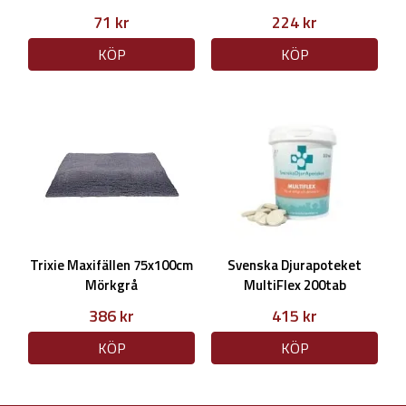
71 kr
224 kr
KÖP
KÖP
Trixie Maxifällen 75x100cm
Svenska Djurapoteket
Mörkgrå
MultiFlex 200tab
386 kr
415 kr
KÖP
KÖP