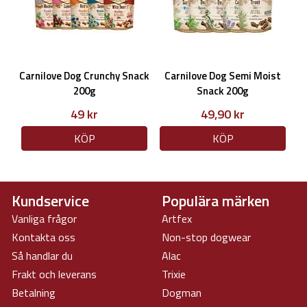
Carnilove Dog Crunchy Snack
Carnilove Dog Semi Moist
200g
Snack 200g
49 kr
49,90 kr
KÖP
KÖP
Kundservice
Populära märken
Vanliga frågor
Artfex
Kontakta oss
Non-stop dogwear
Så handlar du
Alac
Frakt och leverans
Trixie
Betalning
Dogman