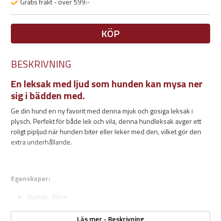
Gratis frakt - över 599:-
KÖP
BESKRIVNING
En leksak med ljud som hunden kan mysa ner
sig i bädden med.
Ge din hund en ny favorit med denna mjuk och gosiga leksak i
plysch. Perfekt för både lek och vila, denna hundleksak avger ett
roligt pipljud när hunden biter eller leker med den, vilket gör den
extra underhållande.
Egenskaper:
Storlek: 38cm
Plysch
Med pip
Läs mer - Beskrivning