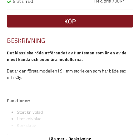
Rek. pris 700 kr
Gratis frakt
KÖP
BESKRIVNING
Det klassiska röda utförandet av Huntsman som är en av de
mest kända och populära modellerna.
Det är den första modellen i 91 mm storleken som har både sax
och såg.
Funktioner:
Stort knivblad
Litet knivblad
Korkskruv
Konservburks öppnare med
Liten skruvmejsel som även passar Philips skruvar
Läs mer - Beskrivning