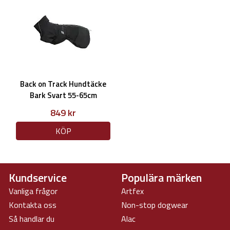
Back on Track Hundtäcke
Bark Svart 55-65cm
849 kr
KÖP
Kundservice
Populära märken
Vanliga frågor
Artfex
Kontakta oss
Non-stop dogwear
Så handlar du
Alac