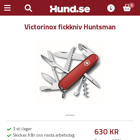
0
Victorinox fickkniv Huntsman
Previous
Next
3 st i lager
630 KR
Skickas från oss nästa arbetsdag