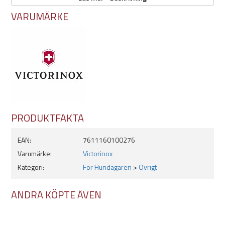
Kapsylöppnare med
VARUMÄRKE
Liten skruvmejsel
Kabelskalare
Syl/pryl
Nyckelring
Tandpetare
Pincett
Sax
Flerfunktionskrok
Träsåg
PRODUKTFAKTA
Specifikationer:
EAN:
7611160100276
Varumärke:
Victorinox
Mått:
21x91 mm
Kategori:
För Hundägaren
>
Övrigt
Vikt:
97 gram
ANDRA KÖPTE ÄVEN