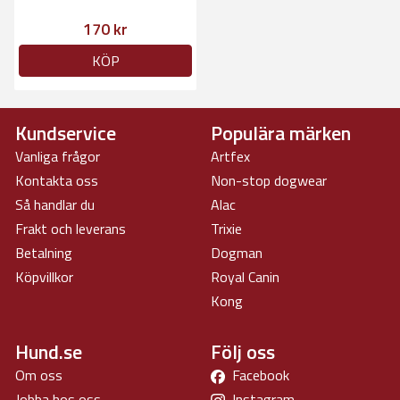
170 kr
KÖP
Kundservice
Populära märken
Vanliga frågor
Artfex
Kontakta oss
Non-stop dogwear
Så handlar du
Alac
Frakt och leverans
Trixie
Betalning
Dogman
Köpvillkor
Royal Canin
Kong
Hund.se
Följ oss
Om oss
Facebook
Jobba hos oss
Instagram