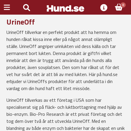
0
UrineOff
UrineOff tillverkar en perfekt produkt att ha hemma om
hunden råkat kissa inne eller på något annat olämpligt
ställe. UrineOff angriper urinlukten vid dess källa och tar
permanent bort lukten. Denna produkt är giftfri vilket
innebär att den är trygg att använda på din hunds alla
produkter, även sovplatsen. Den som har råkat ut för det
vet hur svårt det är att bli av med lukten. Här på hund.se
erbjuder vi UrineOffs produkter för att underlätta i din
vardag om din hund haft ett litet missöde.
UrineOff tillverkas av ett företag i USA som har
specialiserat sig på fläck- och luktborttagning med hjälp av
bio-enzym. Bio-Pro Research är ett privat företag och det
tog dem över två år att utveckla UrineOff. Med en
blandning av både enzym och bakterier har de skapat en unik