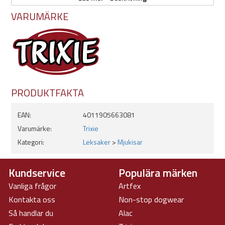
Julig hundleksak i form av en uggla
Mjuk plysch (polyester) kombinerad med rep
VARUMÄRKE
Med pip
Passar draglek, apport och myslek
Storlek: 31 cm
PRODUKTFAKTA
EAN:
4011905663081
Varumärke:
Trixie
Kategori:
Leksaker
>
Mjukisar
Kundservice
Populära märken
Vanliga frågor
Artfex
Kontakta oss
Non-stop dogwear
Så handlar du
Alac