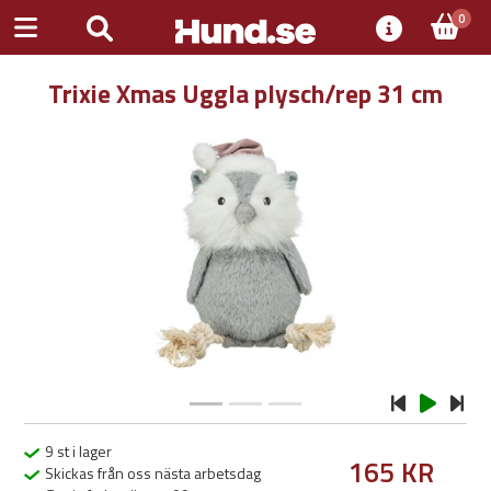
0
Trixie Xmas Uggla plysch/rep 31 cm
Previous
Next
9 st i lager
165 KR
Skickas från oss nästa arbetsdag