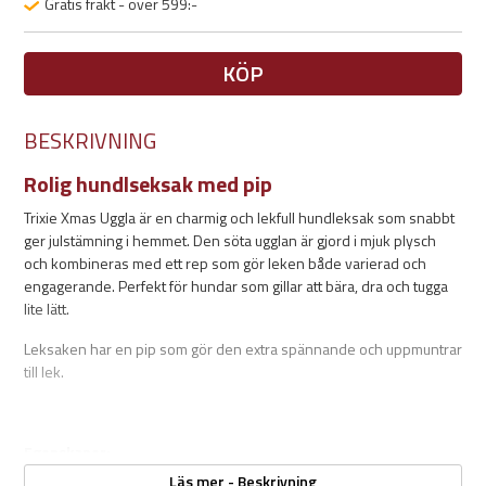
Gratis frakt - över 599:-
KÖP
BESKRIVNING
Rolig hundlseksak med pip
Trixie Xmas Uggla är en charmig och lekfull hundleksak som snabbt
ger julstämning i hemmet. Den söta ugglan är gjord i mjuk plysch
och kombineras med ett rep som gör leken både varierad och
engagerande. Perfekt för hundar som gillar att bära, dra och tugga
lite lätt.
Leksaken har en pip som gör den extra spännande och uppmuntrar
till lek.
Egenskaper:
Läs mer - Beskrivning