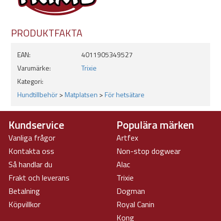
Egenskaper:
PRODUKTFAKTA
Mått:
- Längd: 20cm
- Bredd: 20cm
EAN:
4011905349527
Slitstarkt TPR-gummi
Varumärke:
Trixie
Halkfri botten
Kategori:
Upphöjda kanter
Hundtillbehör
>
Matplatsen
>
För hetsätare
Kan maskindiskas
Kundservice
Populära märken
Vanliga frågor
Artfex
Kontakta oss
Non-stop dogwear
Så handlar du
Alac
Frakt och leverans
Trixie
Betalning
Dogman
Köpvillkor
Royal Canin
Kong