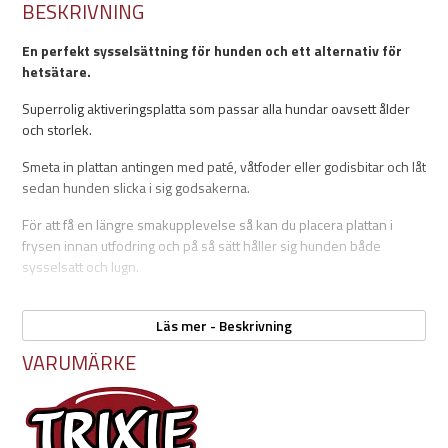
BESKRIVNING
En perfekt sysselsättning för hunden och ett alternativ för
hetsätare.
Superrolig aktiveringsplatta som passar alla hundar oavsett ålder
och storlek.
Smeta in plattan antingen med paté, våtfoder eller godisbitar och låt
sedan hunden slicka i sig godsakerna.
För att få en längre smakupplevelse så kan du placera plattan i
frysen innan utfodring och på så sätt håller sig hunden både
sysselsatt och lugn.
En utmärkt lösning för hundar som gärna inhalerar sin måltid.
Läs mer - Beskrivning
Plattans ojämna yta gör att det tar längre tid för hunden att slicka
VARUMÄRKE
den ren. Med den upphöjda kanten runt om håller sig allting på
plats. Plattan är tillverkad i slitstarkt TPR-gummi och har en halkfri
botten.