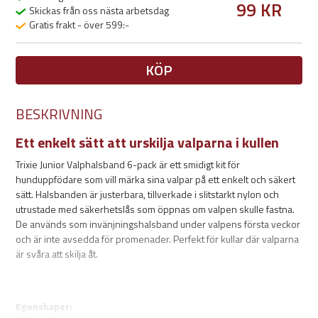
99 KR
Skickas från oss nästa arbetsdag
Gratis frakt - över 599:-
KÖP
BESKRIVNING
Ett enkelt sätt att urskilja valparna i kullen
Trixie Junior Valphalsband 6-pack är ett smidigt kit för
hunduppfödare som vill märka sina valpar på ett enkelt och säkert
sätt. Halsbanden är justerbara, tillverkade i slitstarkt nylon och
utrustade med säkerhetslås som öppnas om valpen skulle fastna.
De används som invänjningshalsband under valpens första veckor
och är inte avsedda för promenader. Perfekt för kullar där valparna
är svåra att skilja åt.
Egenskaper: