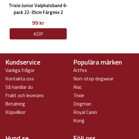
Trixie Junior Valphalsband 6-
pack 22-35cm Färgmix 2
99 kr
KÖP
Kundservice
Populära märken
Vanliga frågor
Artfex
Kontakta oss
Non-stop dogwear
Så handlar du
Alac
Frakt och leverans
Trixie
Betalning
Dogman
Köpvillkor
Royal Canin
Kong
Hund.se
Följ oss