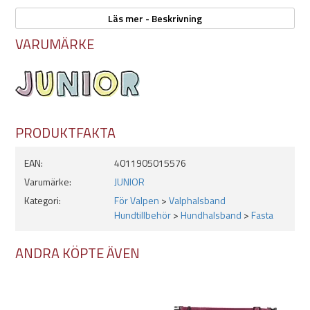
Längd: 22-35cm
Läs mer - Beskrivning
Bredd: 10mm
VARUMÄRKE
6-pack
Justerbart
Med säkerhetslås som knäpper upp om valpen fastnar
Tillverkade i slitstark nylon
Färgmix 1 -
- Lila, röd, blå, svart, orange & limegrön
PRODUKTFAKTA
EAN:
4011905015576
Varumärke:
JUNIOR
Kategori:
För Valpen
>
Valphalsband
Hundtillbehör
>
Hundhalsband
>
Fasta
ANDRA KÖPTE ÄVEN