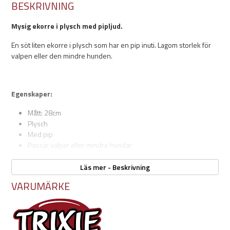
BESKRIVNING
Mysig ekorre i plysch med pipljud.
En söt liten ekorre i plysch som har en pip inuti. Lagom storlek för
valpen eller den mindre hunden.
Egenskaper:
Mått: 28cm
Plysch
Med pip
Passar valpar eller mindre hundar
Läs mer - Beskrivning
VARUMÄRKE