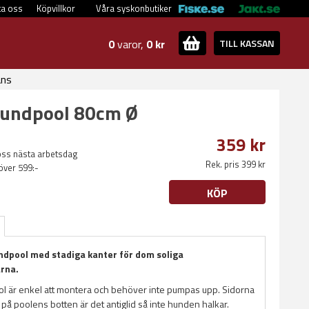
ta oss
Köpvillkor
Våra syskonbutiker
0
varor,
0 kr
TILL KASSAN
ans
Hundpool 80cm Ø
359 kr
oss nästa arbetsdag
Rek. pris 399 kr
 över 599:-
KÖP
ndpool med stadiga kanter för dom soliga
rna.
ol är enkel att montera och behöver inte pumpas upp. Sidorna
 på poolens botten är det antiglid så inte hunden halkar.