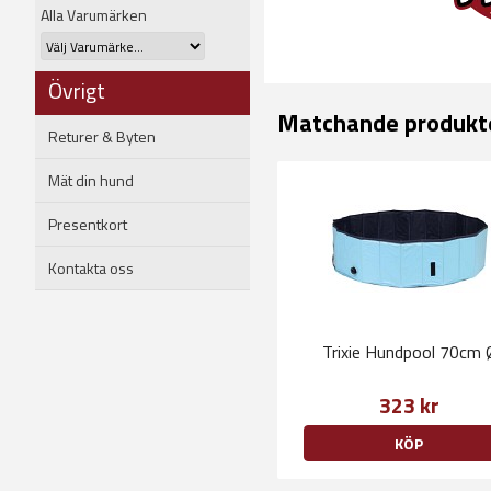
Alla Varumärken
Övrigt
Matchande produkt
Returer & Byten
Mät din hund
Presentkort
Kontakta oss
Trixie Hundpool 70cm 
323 kr
KÖP