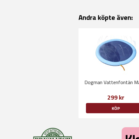
Andra köpte även:
Dogman Vattenfontän M
299 kr
KÖP