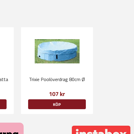
atta
Trixie Poolöverdrag 80cm Ø
107 kr
KÖP