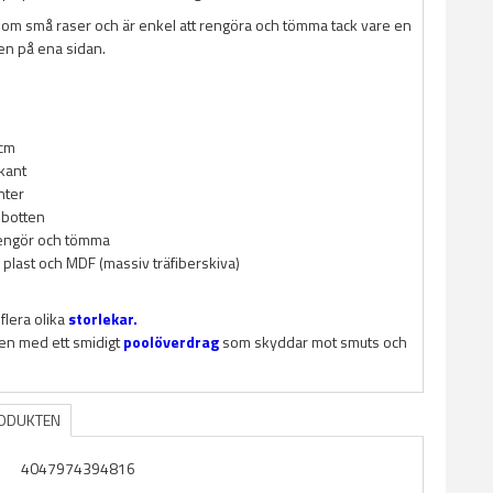
som små raser och är enkel att rengöra och tömma tack vare en
en på ena sidan.
0cm
kant
nter
å botten
rengör och tömma
i plast och MDF (massiv träfiberskiva)
 flera olika
storlekar.
ren med ett smidigt
poolöverdrag
som skyddar mot smuts och
RODUKTEN
4047974394816