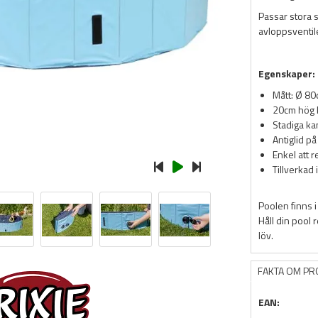
Passar stora 
avloppsventil
Egenskaper:
Mått: Ø 8
20cm hög 
Stadiga ka
Antiglid p
Enkel att 
Tillverkad 
Poolen finns i
Håll din pool 
löv.
FAKTA OM P
EAN: