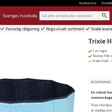
Kundservice
Kontak
Sveriges hundsida
Personlig rådgivning
Noga utvalt sortiment
Snabb lever
Trixie 
1 st i lager
Skickas från 
Gratis frakt -
BESKRIVNING
En robust hu
sommardaga
Trixie Hundpo
är stadiga och