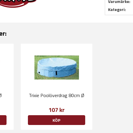
Varumärke:
Kategori:
er:
Ø
Trixie Poolöverdrag 80cm Ø
107 kr
KÖP