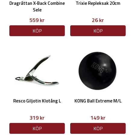
Dragråttan X-Back Combine
Trixie Repleksak 20cm
Sele
559 kr
26 kr
KÖP
KÖP
Resco Giljotin Klotång L
KONG Ball Extreme M/L
319 kr
149 kr
KÖP
KÖP