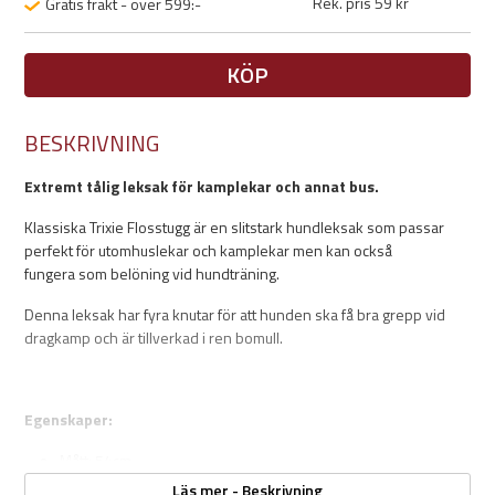
Rek. pris 59 kr
Gratis frakt - över 599:-
KÖP
BESKRIVNING
Extremt tålig leksak för kamplekar och annat bus.
Klassiska Trixie Flosstugg är en slitstark hundleksak som passar
perfekt för utomhuslekar och kamplekar men kan också
fungera som belöning vid hundträning.
Denna leksak har fyra knutar för att hunden ska få bra grepp vid
dragkamp och är tillverkad i ren bomull.
Egenskaper:
Mått: 54cm
Ren bomull
Läs mer - Beskrivning