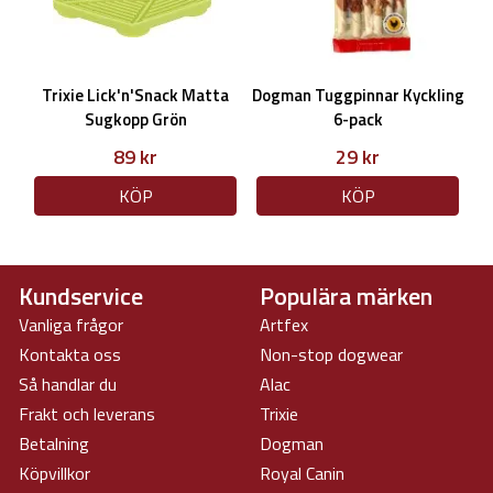
Trixie Lick'n'Snack Matta
Dogman Tuggpinnar Kyckling
Sugkopp Grön
6-pack
89 kr
29 kr
KÖP
KÖP
Kundservice
Populära märken
Vanliga frågor
Artfex
Kontakta oss
Non-stop dogwear
Så handlar du
Alac
Frakt och leverans
Trixie
Betalning
Dogman
Köpvillkor
Royal Canin