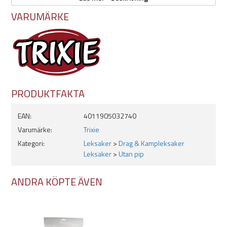
Extremt slitstark
VARUMÄRKE
Flerfärgad
Utan pip
PRODUKTFAKTA
EAN:
4011905032740
Varumärke:
Trixie
Kategori:
Leksaker
>
Drag & Kampleksaker
Leksaker
>
Utan pip
ANDRA KÖPTE ÄVEN