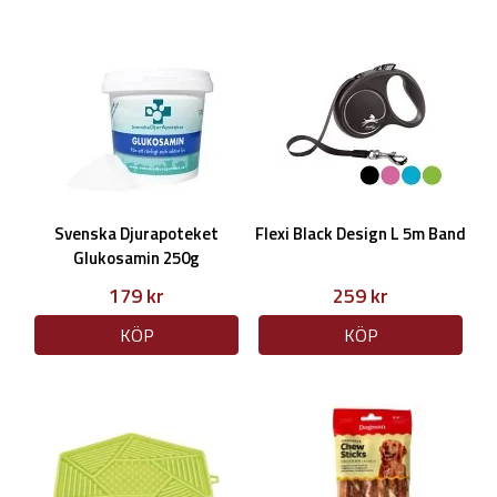
Svenska Djurapoteket
Flexi Black Design L 5m Band
Glukosamin 250g
179 kr
259 kr
KÖP
KÖP