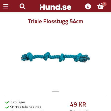
0
Trixie Flosstugg 54cm
Previous
Next
2 st i lager
49 KR
Skickas från oss idag