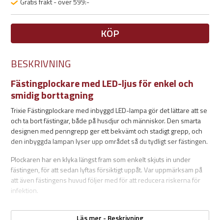
Gratis frakt - över 599:-
KÖP
BESKRIVNING
Fästingplockare med LED-ljus för enkel och
smidig borttagning
Trixie Fästingplockare med inbyggd LED-lampa gör det lättare att se
och ta bort fästingar, både på husdjur och människor. Den smarta
designen med penngrepp ger ett bekvämt och stadigt grepp, och
den inbyggda lampan lyser upp området så du tydligt ser fästingen.
Plockaren har en klyka längst fram som enkelt skjuts in under
fästingen, för att sedan lyftas försiktigt uppåt. Var uppmärksam på
att även fästingens huvud följer med för att reducera riskerna för
infektion.
Läs mer - Beskrivning