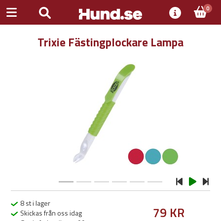
0
Trixie Fästingplockare Lampa
Previous
Next
8 st i lager
79 KR
Skickas från oss idag