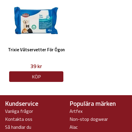
Trixie Våtservetter För Ögon
39 kr
KÖP
Kundservice
Populära märken
Vanliga frågor
Artfex
Kontakta oss
Non-stop dogwear
Så handlar du
Alac