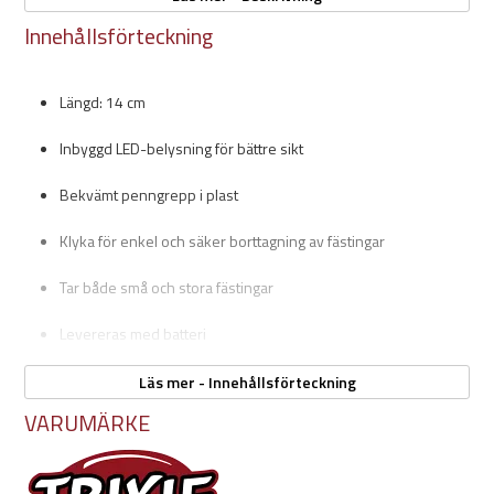
Egenskaper:
Innehållsförteckning
Underlättar borttagning av fästingar på både djur och
människor
Inbyggd LED-belysning ger tydlig sikt vid plockning
Längd: 14 cm
Smidig och lätt att hantera tack vare penngrepp
Kan användas för både små och stora fästingar
Inbyggd LED-belysning för bättre sikt
Levereras med batteri
Bekvämt penngrepp i plast
Klyka för enkel och säker borttagning av fästingar
Tar både små och stora fästingar
Levereras med batteri
Säljs i mixade färger
Läs mer - Innehållsförteckning
VARUMÄRKE