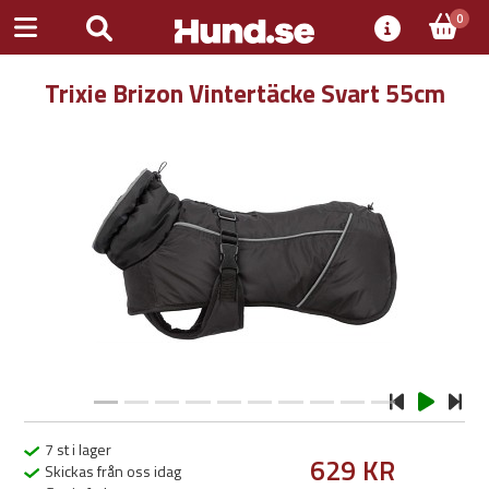
0
Trixie Brizon Vintertäcke Svart 55cm
Previous
Next
7 st i lager
629 KR
Skickas från oss idag