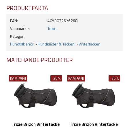
Benremmar
PRODUKTFAKTA
EAN:
4053032676268
Skötselråd:
Varumärke:
Trixie
Tvättas på 30°C
Kategori:
Hundtillbehör
>
Hundkläder & Täcken
>
Vintertäcken
MATCHANDE PRODUKTER
KAMPANJ
-26 %
KAMPANJ
-26 %
Trixie Brizon Vintertäcke
Trixie Brizon Vintertäcke