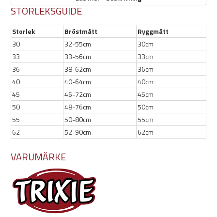
STORLEKSGUIDE
säkerheten i mörker.
Tack vare justerbara dragskor i nacke och rygg kan täcket anpassas
Storlek
Bröstmått
Ryggmått
för en perfekt passform, medan elastiska öglor för bakbenen ser
30
32-55cm
30cm
till att det sitter stadigt på plats vid rörelse.
33
33-56cm
33cm
Trixie Brizon Vintertäcke kombinerar smart design, hög
36
38-62cm
36cm
funktionalitet och stil!
40
40-64cm
40cm
45
46-72cm
45cm
50
48-76cm
50cm
Egenskaper:
55
50-80cm
55cm
55cm
62
52-90cm
62cm
Svart
Slitstarkt polyester med fleecefoder
VARUMÄRKE
Vattentätt, vindtätt och andas
Värmeförseglade sömmar
Dragkedja för sele
Passform för rörelsefrihet
Reflekterande detaljer
Justerbara dragskor i nacke och rygg