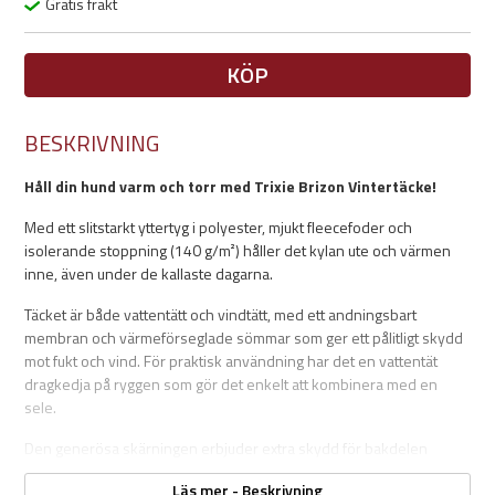
Gratis frakt
KÖP
BESKRIVNING
Håll din hund varm och torr med Trixie Brizon Vintertäcke!
Med ett slitstarkt yttertyg i polyester, mjukt fleecefoder och
isolerande stoppning (140 g/m²) håller det kylan ute och värmen
inne, även under de kallaste dagarna.
Täcket är både vattentätt och vindtätt, med ett andningsbart
membran och värmeförseglade sömmar som ger ett pålitligt skydd
mot fukt och vind. För praktisk användning har det en vattentät
dragkedja på ryggen som gör det enkelt att kombinera med en
sele.
Den generösa skärningen erbjuder extra skydd för bakdelen
samtidigt som den är designad för att ge bogen maximal
Läs mer - Beskrivning
rörelsefrihet. Reflekterande detaljer ökar synligheten och