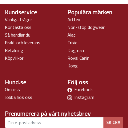
Kundservice
Populära märken
Vanliga frågor
Artfex
Kontakta oss
Non-stop dogwear
Så handlar du
Alac
Frakt och leverans
Trixie
Betalning
Dogman
Köpvillkor
Royal Canin
Kong
Hund.se
Följ oss
Om oss
Facebook
Jobba hos oss
Instagram
Prenumerera på vårt nyhetsbrev
SKICKA