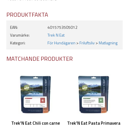
skummjölkspulver
PRODUKTFAKTA
emulgeringsmedel: mono- och diglyceriders mjölksyraestrar
EAN:
4015753505012
förtjockningsmedel: natriumalginat, karragen
Varumärke:
Trek N Eat
surhetsregulator: kalciumsulfat, tetranatriumdifosfat,
Kategori:
För Hundägaren
>
Friluftsliv
>
Matlagning
dinatriumfosfat, arom
MATCHANDE PRODUKTER
Trek'N Eat Chili con carne
Trek'N Eat Pasta Primavera