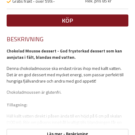
Rek. pris 85 kr
Gratis frakt - över 599:-
KÖP
BESKRIVNING
Chokolad Mousse dessert - God frystorkad dessert som kan
avnjutas i fält, blandas med vatten.
Denna chokoladmousse ska endast röras ihop med kallt vatten.
Det är en god dessert med mycket energi, som passar perfekt till
hungriga fjällvandrare och andra med god appetit!
Chokoladmoussen är glutenfri.
Tillagning:
Häll kallt vatten direkt i påsen ända till en höjd på 6 cm på skalan
(100 ml). Rör om påsens innehåll kraftigt tills blandningen får en
fastare konsistens. Tillsätt mer vatten vid behov.
Läs mer - Beskrivning