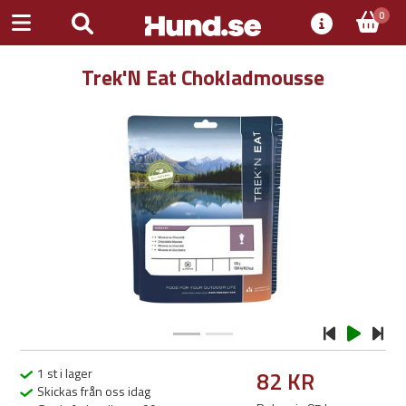
0
Trek'N Eat Chokladmousse
Previous
Next
1 st i lager
82 KR
Skickas från oss idag