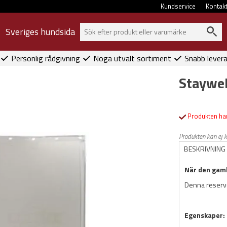
Kundservice
Kontak
Sveriges hundsida
Personlig rådgivning
Noga utvalt sortiment
Snabb lever
Staywel
Produkten har
Produkten kan ej 
BESKRIVNING
När den gamla
Denna reservd
Egenskaper: