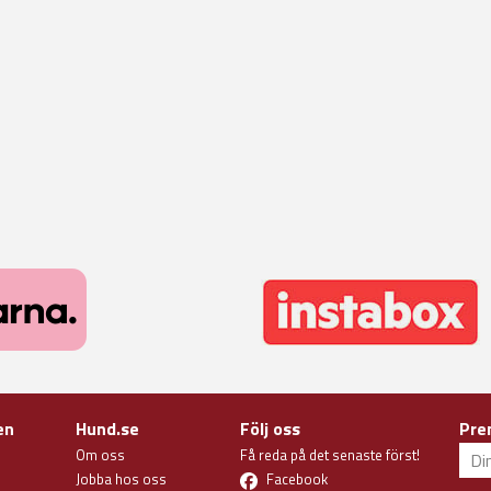
en
Hund.se
Följ oss
Pre
Om oss
Få reda på det senaste först!
Jobba hos oss
Facebook