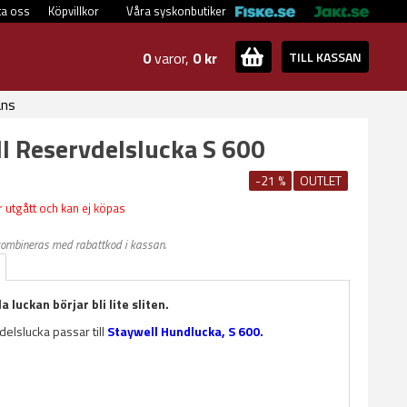
ta oss
Köpvillkor
Våra syskonbutiker
0
varor,
0 kr
TILL KASSAN
ans
l Reservdelslucka S 600
-21 %
OUTLET
 utgått och kan ej köpas
kombineras med rabattkod i kassan.
 luckan börjar bli lite sliten.
elslucka passar till
Staywell Hundlucka, S 600.