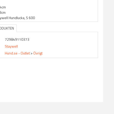
,4cm
13cm
ywell Hundlucka, S 600
RODUKTEN
729849110373
Staywell
Hund.se - Outlet
>
Övrigt