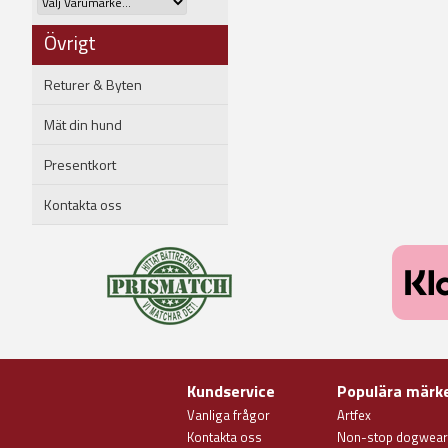
Övrigt
Returer & Byten
Mät din hund
Presentkort
Kontakta oss
Kundservice
Populära märk
Vanliga frågor
Artfex
Kontakta oss
Non-stop dogwear