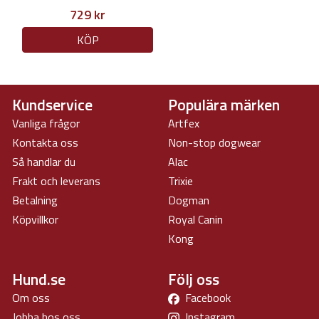
729 kr
KÖP
Kundservice
Populära märken
Vanliga frågor
Artfex
Kontakta oss
Non-stop dogwear
Så handlar du
Alac
Frakt och leverans
Trixie
Betalning
Dogman
Köpvillkor
Royal Canin
Kong
Hund.se
Följ oss
Om oss
Facebook
Jobba hos oss
Instagram