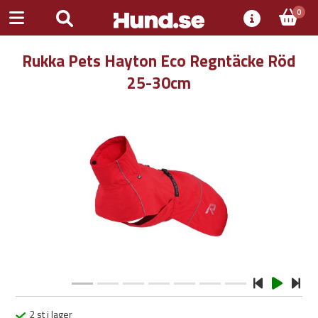
0
Rukka Pets Hayton Eco Regntäcke Röd
25-30cm
Previous
Next
2 st i lager