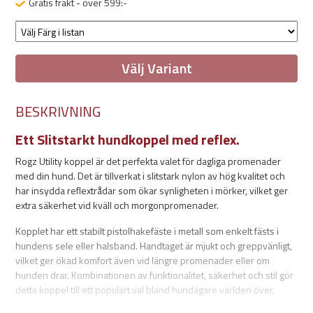
Gratis frakt - över 599:-
Välj Variant
BESKRIVNING
Ett Slitstarkt hundkoppel med reflex.
Rogz Utility koppel är det perfekta valet för dagliga promenader
med din hund. Det är tillverkat i slitstark nylon av hög kvalitet och
har insydda reflextrådar som ökar synligheten i mörker, vilket ger
extra säkerhet vid kväll och morgonpromenader.
Kopplet har ett stabilt pistolhakefäste i metall som enkelt fästs i
hundens sele eller halsband. Handtaget är mjukt och greppvänligt,
vilket ger ökad komfort även vid längre promenader eller om
hunden drar. Kombinationen av funktionalitet, säkerhet och stil gör
detta koppel till ett populärt val bland hundägare världen över.