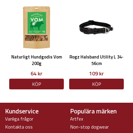
Naturligt Hundgodis Vom
Rogz Halsband Utility L 34-
200g
56cm
64 kr
109 kr
KÖP
KÖP
Kundservice
Populära märken
Vanliga frågor
Artfex
Kontakta oss
Non-stop dogwear