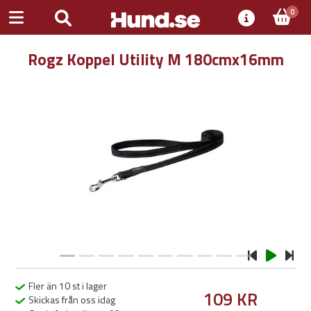
0
Rogz Koppel Utility M 180cmx16mm
Previous
Next
Fler än 10 st i lager
109 KR
Skickas från oss idag