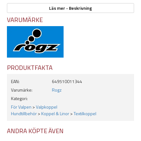
Läs mer - Beskrivning
Egenskaper
:
VARUMÄRKE
Mått:
- Längd: 180cm
- Bredd: 16mm
Pistolhake
Slitstarkt koppel
Reflextrådar för ökad synlighet och säkerhet
Bekvämt handtag
PRODUKTFAKTA
EAN:
649510011344
Varumärke:
Rogz
Kategori:
För Valpen
>
Valpkoppel
Hundtillbehör
>
Koppel & Linor
>
Textilkoppel
ANDRA KÖPTE ÄVEN