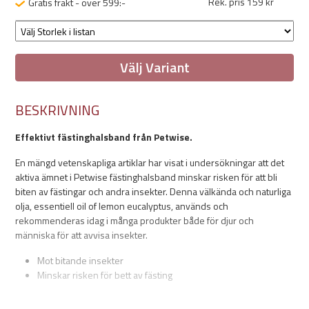
Rek. pris 159 kr
Gratis frakt - över 599:-
Välj Variant
BESKRIVNING
Effektivt fästinghalsband från Petwise.
En mängd vetenskapliga artiklar har visat i undersökningar att det
aktiva ämnet i Petwise fästinghalsband minskar risken för att bli
biten av fästingar och andra insekter. Denna välkända och naturliga
olja, essentiell oil of lemon eucalyptus, används och
rekommenderas idag i många produkter både för djur och
människa för att avvisa insekter.
Mot bitande insekter
Minskar risken för bett av fästing