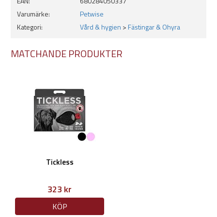
EAN:
680284050337
Minskar risken för bett av fästing
Citrusdoft
Varumärke:
Petwise
Giftfritt
Kategori:
Vård & hygien
>
Fästingar & Ohyra
MATCHANDE PRODUKTER
Tickless
323 kr
KÖP