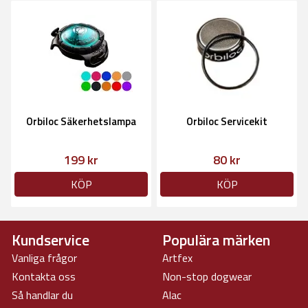
Orbiloc Säkerhetslampa
Orbiloc Servicekit
199 kr
80 kr
KÖP
KÖP
Kundservice
Populära märken
Vanliga frågor
Artfex
Kontakta oss
Non-stop dogwear
Så handlar du
Alac