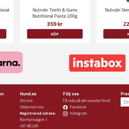
ional
Nutrolin Teeth & Gums
Nutrolin Sk
Nutritional Paste 200g
359 kr
22
KÖP
en
Hund.se
Följ oss
Pre
Om oss
Få reda på det senaste först!
Jobba hos oss
Facebook
Registrerad adress:
Instagram
Rörmyrsvägen 1
457 96 LUR