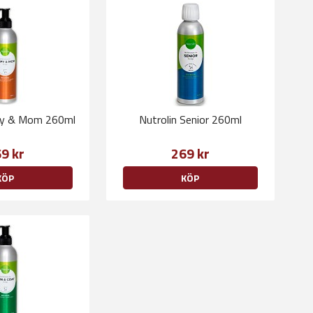
py & Mom 260ml
Nutrolin Senior 260ml
9 kr
269 kr
KÖP
KÖP