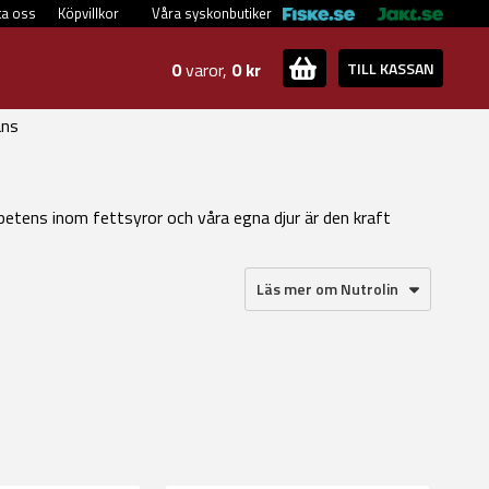
ta oss
Köpvillkor
Våra syskonbutiker
0
varor,
0 kr
TILL KASSAN
ans
etens inom fettsyror och våra egna djur är den kraft
Läs mer om Nutrolin