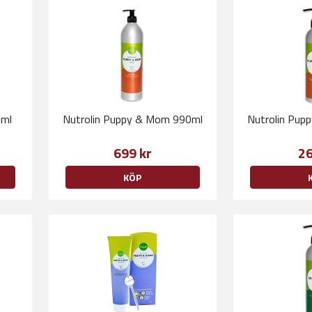
0ml
Nutrolin Puppy & Mom 990ml
Nutrolin Pup
699 kr
26
KÖP