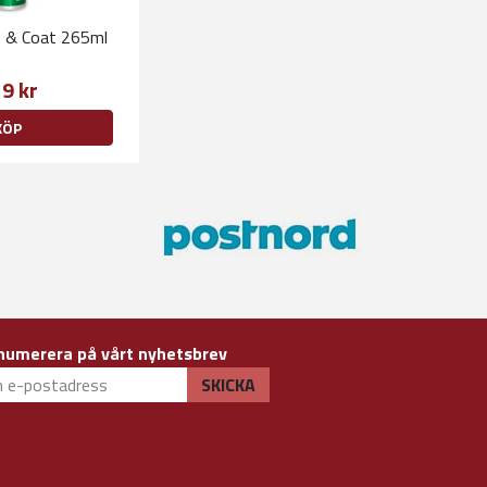
in & Coat 265ml
9 kr
KÖP
numerera på vårt nyhetsbrev
SKICKA