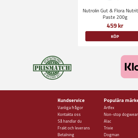
Nutrolin Gut & Flora Nutrit
Paste 200g
459 kr
KÖP
Kundservice
Populära märk
Vanliga frågor
Artfex
Kontakta oss
Non-stop dogwear
Så handlar du
Alac
Frakt och leverans
Trixie
Betalning
Dogman