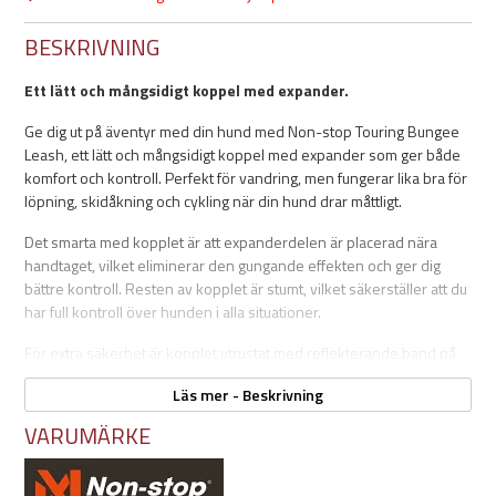
BESKRIVNING
Ett lätt och mångsidigt koppel med expander.
Ge dig ut på äventyr med din hund med Non-stop Touring Bungee
Leash, ett lätt och mångsidigt koppel med expander som ger både
komfort och kontroll. Perfekt för vandring, men fungerar lika bra för
löpning, skidåkning och cykling när din hund drar måttligt.
Det smarta med kopplet är att expanderdelen är placerad nära
handtaget, vilket eliminerar den gungande effekten och ger dig
bättre kontroll. Resten av kopplet är stumt, vilket säkerställer att du
har full kontroll över hunden i alla situationer.
För extra säkerhet är kopplet utrustat med reflekterande band på
båda sidor, så att både du och din hund syns tydligt under mörka
Läs mer - Beskrivning
förhållanden. Den slitstarka, vridbara karbinhaken med skruvlås
ger en trygg och säker fästpunkt, så du kan fokusera på att njuta av
VARUMÄRKE
era äventyr utan bekymmer.
Med Non-stop Touring Bungee Leash får du ett pålitligt koppel som