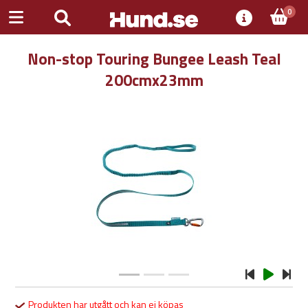
0
Non-stop Touring Bungee Leash Teal
200cmx23mm
Previous
Next
Produkten har utgått och kan ej köpas