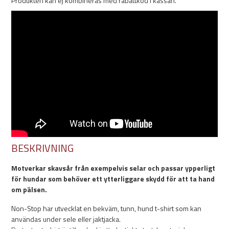
Produkten kan ej kombineras med rabattkod i kassan.
BESKRIVNING
Motverkar skavsår från exempelvis selar och passar ypperligt
för hundar som behöver ett ytterliggare skydd för att ta hand
om pälsen.
Non-Stop har utvecklat en bekväm, tunn, hund t-shirt som kan
användas under sele eller jaktjacka.