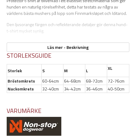
Protector t-shirt är tillverkad i ett elastiskt stretchmaterial som ger
hunden en naturlig rörelsefrihet, detta har testats av några av
världens bästa mushers på lopp som Finnmarksløpet och Iditarod.
Den ljusorange färgen och reflekterande detaljer gör denna hund-
t-shirt mycket synlig.
Passar till mushing, löpning, skidåkning och bikejoring. Fungerar
Läs mer - Beskrivning
också bra till vardagspromenaden som ett extra skydd under selen.
STORLEKSGUIDE
XL
Storlek
S
M
L
Egenskaper:
Bröstomkrets
60-64cm
64-68cm
68-72cm
72-76cm
4-vägsstretch
Reflekterande detaljer
Nackomkrets
32-40cm
34-42cm
36-46cm
40-50cm
Hållbara sömmar runt öppningar
VARUMÄRKE
Skötselråd:
Max 30°C maskintvätt
Ej torktumling